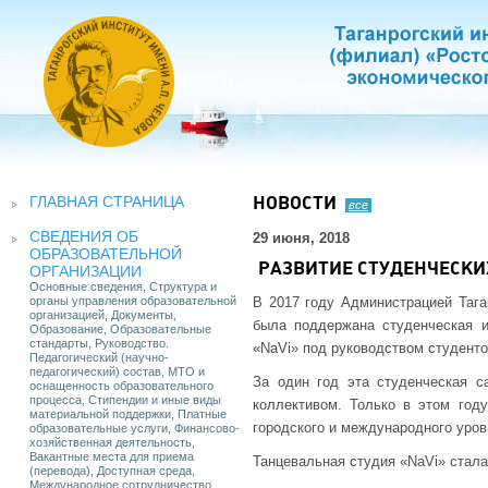
ГЛАВНАЯ СТРАНИЦА
НОВОСТИ
все
СВЕДЕНИЯ ОБ
29 июня, 2018
ОБРАЗОВАТЕЛЬНОЙ
РАЗВИТИЕ СТУДЕНЧЕСК
ОРГАНИЗАЦИИ
Основные сведения, Структура и
органы управления образовательной
В 2017 году Администрацией Тага
организацией, Документы,
была поддержана студенческая и
Образование, Образовательные
стандарты, Руководство.
«NaVi» под руководством студент
Педагогический (научно-
педагогический) состав, МТО и
За один год эта студенческая 
оснащенность образовательного
процесса, Стипендии и иные виды
коллективом. Только в этом год
материальной поддержки, Платные
городского и международного уров
образовательные услуги, Финансово-
хозяйственная деятельность,
Вакантные места для приема
Танцевальная студия «NaVi» стала
(перевода), Доступная среда,
Международное сотрудничество