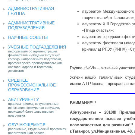
АДМИНИСТРАТИВНАЯ
лауреатом Международного 
ГРУППА
творчества «Арт-Галактика»;
АДМИНИСТРАТИВНЫЕ
лауреатом XIII Городского 
ПОДРАЗДЕЛЕНИЯ
«Птица счастья»;
лауреатом городского фести
НАУЧНЫЕ СОВЕТЫ
лауреатом фестиваля молоде
УЧЕБНЫЕ ПОДРАЗДЕЛЕНИЯ
(филиала) РГЭУ (РИНХ) «Ст
информация об администрации
факультетов и общеинститутских
кафедр, направлениях подготовки,
профессорско-преподавательском
составе, адреса и телефоны
Группа «NaVi» – активный участник
деканатов
Успехи наших талантливых студе
СРЕДНЕЕ
имени А.П.Чехова – прекрасная пл
ПРОФЕССИОНАЛЬНОЕ
ОБРАЗОВАНИЕ
АБИТУРИЕНТУ
ВНИМАНИЕ!!!
правила приема, вступительные
испытания, конкурсная ситуация,
проходной балл, довузовская
Абитуриенты – 2018!!! Пригл
подготовка
государственное высшее учеб
ОБУЧАЮЩЕМУСЯ
возможностями для развития!!! Д
расписание, студенческий профсоюз,
г.Таганрог, ул.Инициативная, 48, 
воспитательная работа