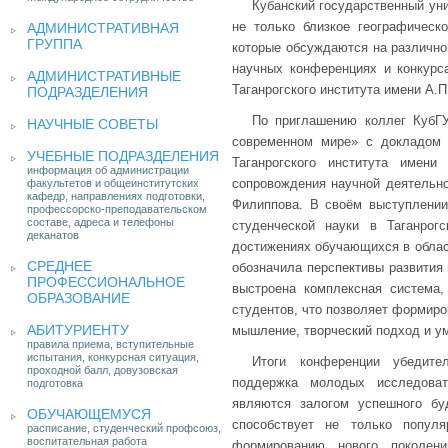
Кубанский государственный уни
не только близкое географическ
АДМИНИСТРАТИВНАЯ
ГРУППА
которые обсуждаются на различно
научных конференциях и конкурс
АДМИНИСТРАТИВНЫЕ
Таганрогского института имени А.П
ПОДРАЗДЕЛЕНИЯ
По приглашению коллег КубГ
НАУЧНЫЕ СОВЕТЫ
современном мире» с докладом 
УЧЕБНЫЕ ПОДРАЗДЕЛЕНИЯ
Таганрогского института имени
информация об администрации
сопровождения научной деятельно
факультетов и общеинститутских
кафедр, направлениях подготовки,
Филиппова. В своём выступлении
профессорско-преподавательском
составе, адреса и телефоны
студенческой науки в Таганрог
деканатов
достижениях обучающихся в област
СРЕДНЕЕ
обозначила перспективы развития 
ПРОФЕССИОНАЛЬНОЕ
выстроена комплексная система,
ОБРАЗОВАНИЕ
студентов, что позволяет формиров
АБИТУРИЕНТУ
мышление, творческий подход и ум
правила приема, вступительные
испытания, конкурсная ситуация,
Итоги конференции убедител
проходной балл, довузовская
поддержка молодых исследоват
подготовка
являются залогом успешного бу
ОБУЧАЮЩЕМУСЯ
способствует не только попул
расписание, студенческий профсоюз,
воспитательная работа
формированию нового поколен