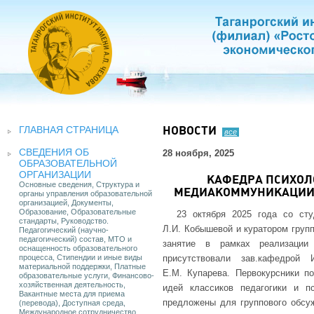
ГЛАВНАЯ СТРАНИЦА
НОВОСТИ
все
СВЕДЕНИЯ ОБ
28 ноября, 2025
ОБРАЗОВАТЕЛЬНОЙ
ОРГАНИЗАЦИИ
КАФЕДРА ПСИХОЛ
Основные сведения, Структура и
МЕДИАКОММУНИКАЦИИ 
органы управления образовательной
организацией, Документы,
Образование, Образовательные
23 октября 2025 года со сту
стандарты, Руководство.
Л.И. Кобышевой и куратором груп
Педагогический (научно-
педагогический) состав, МТО и
занятие в рамках реализации
оснащенность образовательного
процесса, Стипендии и иные виды
присутствовали зав.кафедрой
материальной поддержки, Платные
Е.М. Купарева. Первокурсники п
образовательные услуги, Финансово-
хозяйственная деятельность,
идей классиков педагогики и п
Вакантные места для приема
предложены для группового обсу
(перевода), Доступная среда,
Международное сотрудничество