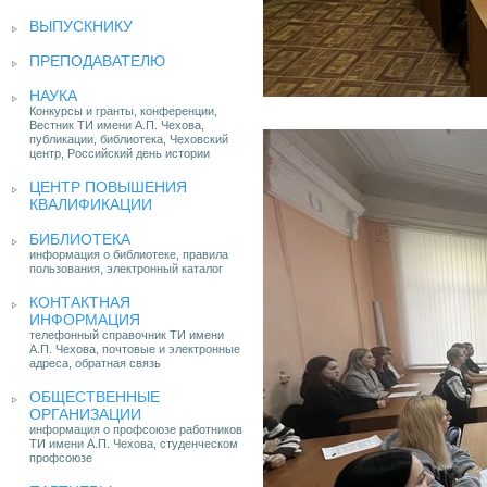
ВЫПУСКНИКУ
ПРЕПОДАВАТЕЛЮ
НАУКА
Конкурсы и гранты, конференции,
Вестник ТИ имени А.П. Чехова,
публикации, библиотека, Чеховский
центр, Российский день истории
ЦЕНТР ПОВЫШЕНИЯ
КВАЛИФИКАЦИИ
БИБЛИОТЕКА
информация о библиотеке, правила
пользования, электронный каталог
КОНТАКТНАЯ
ИНФОРМАЦИЯ
телефонный справочник ТИ имени
А.П. Чехова, почтовые и электронные
адреса, обратная связь
ОБЩЕСТВЕННЫЕ
ОРГАНИЗАЦИИ
информация о профсоюзе работников
ТИ имени А.П. Чехова, студенческом
профсоюзе