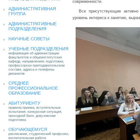
современности.
АДМИНИСТРАТИВНАЯ
Все присутствующие активно 
ГРУППА
уровень интереса к занятию, выра
АДМИНИСТРАТИВНЫЕ
ПОДРАЗДЕЛЕНИЯ
НАУЧНЫЕ СОВЕТЫ
УЧЕБНЫЕ ПОДРАЗДЕЛЕНИЯ
информация об администрации
факультетов и общеинститутских
кафедр, направлениях подготовки,
профессорско-преподавательском
составе, адреса и телефоны
деканатов
СРЕДНЕЕ
ПРОФЕССИОНАЛЬНОЕ
ОБРАЗОВАНИЕ
АБИТУРИЕНТУ
правила приема, вступительные
испытания, конкурсная ситуация,
проходной балл, довузовская
подготовка
ОБУЧАЮЩЕМУСЯ
расписание, студенческий профсоюз,
воспитательная работа