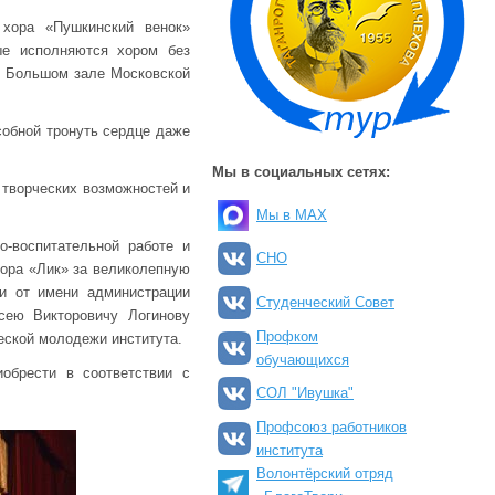
 хора «Пушкинский венок»
ые исполняются хором без
 в Большом зале Московской
собной тронуть сердце даже
Мы в социальных сетях:
творческих возможностей и
Мы в MAX
о-воспитательной работе и
СНО
хора «Лик» за великолепную
 и от имени администрации
Студенческий Совет
сею Викторовичу Логинову
Профком
еской молодежи института.
обучающихся
обрести в соответствии с
СОЛ "Ивушка"
Профсоюз работников
института
Волонтёрский отряд