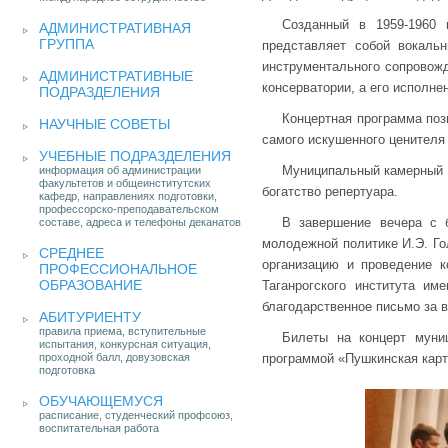
Созданный в 1959-1960 
АДМИНИСТРАТИВНАЯ
ГРУППА
представляет собой вокаль
инструментального сопровожд
АДМИНИСТРАТИВНЫЕ
консерватории, а его исполне
ПОДРАЗДЕЛЕНИЯ
Концертная программа поз
НАУЧНЫЕ СОВЕТЫ
самого искушенного ценителя
УЧЕБНЫЕ ПОДРАЗДЕЛЕНИЯ
Муниципальный камерный х
информация об администрации
факультетов и общеинститутских
богатство репертуара.
кафедр, направлениях подготовки,
профессорско-преподавательском
В завершение вечера с б
составе, адреса и телефоны деканатов
молодежной политике И.Э. Го
СРЕДНЕЕ
организацию и проведение к
ПРОФЕССИОНАЛЬНОЕ
ОБРАЗОВАНИЕ
Таганрогского института и
благодарственное письмо за 
АБИТУРИЕНТУ
правила приема, вступительные
Билеты на концерт муниц
испытания, конкурсная ситуация,
проходной балл, довузовская
программой «Пушкинская карт
подготовка
ОБУЧАЮЩЕМУСЯ
расписание, студенческий профсоюз,
воспитательная работа