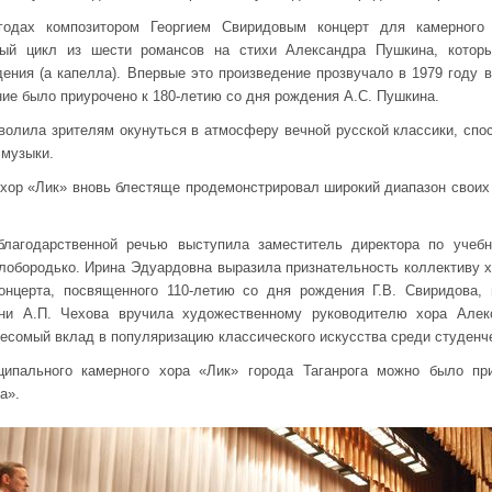
годах композитором Георгием Свиридовым концерт для камерного
ный цикл из шести романсов на стихи Александра Пушкина, котор
ения (а капелла). Впервые это произведение прозвучало в 1979 году
ние было приурочено к 180-летию со дня рождения А.С. Пушкина.
волила зрителям окунуться в атмосферу вечной русской классики, спо
 музыки.
ор «Лик» вновь блестяще продемонстрировал широкий диапазон своих 
лагодарственной речью выступила заместитель директора по учебн
лобородько. Ирина Эдуардовна выразила признательность коллективу 
онцерта, посвященного 110-летию со дня рождения Г.В. Свиридова,
мени А.П. Чехова вручила художественному руководителю хора Алек
весомый вклад в популяризацию классического искусства среди студенч
ипального камерного хора «Лик» города Таганрога можно было при
а».