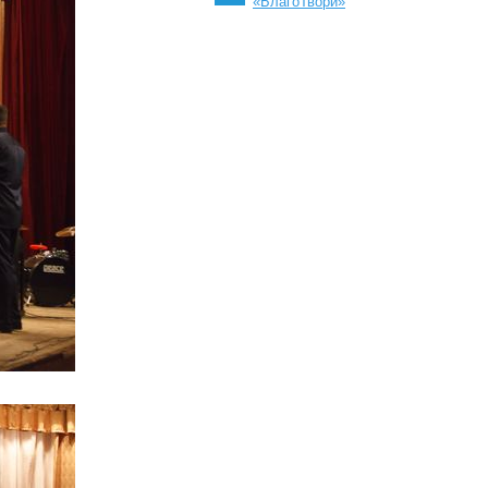
«БлагоТвори»