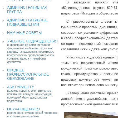
В заседании приняли уча
АДМИНИСТРАТИВНАЯ
«Юриспруденция» (группа ЮР-61
ГРУППА
подготовки «История и обществозна
АДМИНИСТРАТИВНЫЕ
С приветственным словом к
ПОДРАЗДЕЛЕНИЯ
гуманитарно-правовых дисциплин
НАУЧНЫЕ СОВЕТЫ
современных условиях цифровизац
в своей профессиональной деятель
УЧЕБНЫЕ ПОДРАЗДЕЛЕНИЯ
сегодня – несомненный помощник
информация об администрации
факультетов и общеинститутских
составляет иски и даже консультир
кафедр, направлениях подготовки,
профессорско-преподавательском
Участники в ходе обсуждения 
составе, адреса и телефоны
деканатов
темы: как искусственный инте
юридической практике можно авто
СРЕДНЕЕ
каковы преимущества и риски ис
ПРОФЕССИОНАЛЬНОЕ
ОБРАЗОВАНИЕ
правовых документов? может л
возникают при использовании иску
АБИТУРИЕНТУ
правила приема, вступительные
В завершении участники приня
испытания, конкурсная ситуация,
проходной балл, довузовская
данной теме в дальнейшем, так 
подготовка
профессиональной деятельности ю
ОБУЧАЮЩЕМУСЯ
расписание, студенческий профсоюз,
воспитательная работа