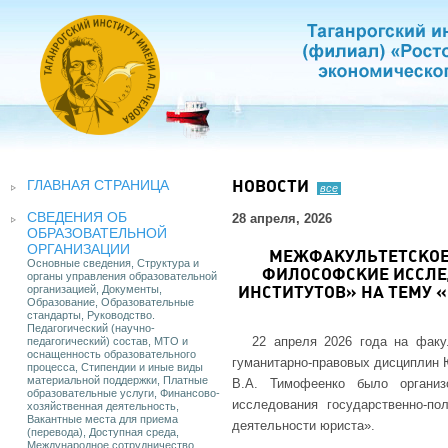
ГЛАВНАЯ СТРАНИЦА
НОВОСТИ
все
СВЕДЕНИЯ ОБ
28 апреля, 2026
ОБРАЗОВАТЕЛЬНОЙ
ОРГАНИЗАЦИИ
МЕЖФАКУЛЬТЕТСКОЕ 
Основные сведения, Структура и
ФИЛОСОФСКИЕ ИССЛЕ
органы управления образовательной
организацией, Документы,
ИНСТИТУТОВ» НА ТЕМУ 
Образование, Образовательные
стандарты, Руководство.
Педагогический (научно-
22 апреля 2026 года на факу
педагогический) состав, МТО и
оснащенность образовательного
гуманитарно-правовых дисциплин 
процесса, Стипендии и иные виды
материальной поддержки, Платные
В.А. Тимофеенко было организ
образовательные услуги, Финансово-
исследования государственно-по
хозяйственная деятельность,
Вакантные места для приема
деятельности юриста».
(перевода), Доступная среда,
Международное сотрудничество