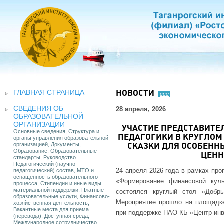
ГЛАВНАЯ СТРАНИЦА
НОВОСТИ
все
СВЕДЕНИЯ ОБ
28 апреля, 2026
ОБРАЗОВАТЕЛЬНОЙ
ОРГАНИЗАЦИИ
УЧАСТИЕ ПРЕДСТАВИТЕ
Основные сведения, Структура и
ПЕДАГОГИКИ В КРУГЛОМ
органы управления образовательной
организацией, Документы,
СКАЗКИ ДЛЯ ОСОБЕНН
Образование, Образовательные
ЦЕНН
стандарты, Руководство.
Педагогический (научно-
24 апреля 2026 года в рамках пр
педагогический) состав, МТО и
оснащенность образовательного
«Формирование финансовой кул
процесса, Стипендии и иные виды
материальной поддержки, Платные
состоялся круглый стол «Добр
образовательные услуги, Финансово-
Мероприятие прошло на площадке 
хозяйственная деятельность,
Вакантные места для приема
при поддержке ПАО КБ «Центр-инв
(перевода), Доступная среда,
Международное сотрудничество