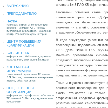
филиала № 8 ПАО КБ «Центр-инве
ВЫПУСКНИКУ
Ключевым событием стала през
ПРЕПОДАВАТЕЛЮ
финансовой грамотности «Доб
НАУКА
инвалидностью. Через увлекате
Конкурсы и гранты, конференции,
знакомит читателей с основами 
Вестник ТИ имени А.П. Чехова,
публикации, библиотека, Чеховский
управлению сбережениями и ответ
центр, Российский день истории
В ходе обсуждения участники р
ЦЕНТР ПОВЫШЕНИЯ
просвещении, поделились опытом
КВАЛИФИКАЦИИ
ОВЗ. Декан ФПиСП О.А. Музыка
БИБЛИОТЕКА
Войтенко презентовала сигналь
информация о библиотеке, правила
пользования, электронный каталог
созданного творческим коллекти
преподавателя кафедры психолог
КОНТАКТНАЯ
сказки по тематике формирования
ИНФОРМАЦИЯ
телефонный справочник ТИ имени
представлены иллюстрации подоп
А.П. Чехова, почтовые и электронные
адреса, обратная связь
Такие инициативы способствуют
ОБЩЕСТВЕННЫЕ
возможности просвещения для р
ОРГАНИЗАЦИИ
сказки становятся не только 
информация о профсоюзе работников
эффективным средством формиро
ТИ имени А.П. Чехова, студенческом
профсоюзе
развитию навыков самостоятельн