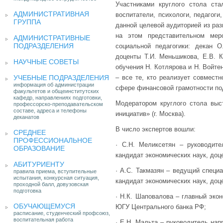
Участниками круглого стола ст
АДМИНИСТРАТИВНАЯ
воспитатели, психологи, педагог
ГРУППА
данной целевой аудиторией из раз
на этом представительном мер
АДМИНИСТРАТИВНЫЕ
ПОДРАЗДЕЛЕНИЯ
социальной педагогики: декан 
доценты Т.И. Меньшикова, Е.В. 
НАУЧНЫЕ СОВЕТЫ
обучения Н. Котлярова и Н. Войте
УЧЕБНЫЕ ПОДРАЗДЕЛЕНИЯ
– все те, кто реализует совмест
информация об администрации
сфере финансовой грамотности по
факультетов и общеинститутских
кафедр, направлениях подготовки,
Модератором круглого стола выс
профессорско-преподавательском
составе, адреса и телефоны
инициатив» (г. Москва).
деканатов
В число экспертов вошли:
СРЕДНЕЕ
ПРОФЕССИОНАЛЬНОЕ
· С.Н. Меликсетян – руководите
ОБРАЗОВАНИЕ
кандидат экономических наук, до
АБИТУРИЕНТУ
· А.С. Такмазян – ведущий специ
правила приема, вступительные
испытания, конкурсная ситуация,
кандидат экономических наук, до
проходной балл, довузовская
подготовка
· Н.К. Шаповалова – главный эко
ОБУЧАЮЩЕМУСЯ
ЮГУ Центрального банка РФ;
расписание, студенческий профсоюз,
воспитательная работа
· Е.Н. Мальта – руководитель на