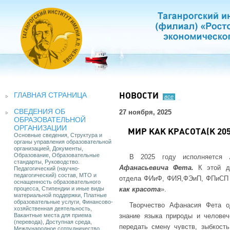
ГЛАВНАЯ СТРАНИЦА
НОВОСТИ
все
СВЕДЕНИЯ ОБ
27 ноября, 2025
ОБРАЗОВАТЕЛЬНОЙ
ОРГАНИЗАЦИИ
МИР КАК КРАСОТА(К 20
Основные сведения, Структура и
органы управления образовательной
организацией, Документы,
Образование, Образовательные
В 2025 году исполняется
стандарты, Руководство.
Афанасьевича Фета.
К этой да
Педагогический (научно-
педагогический) состав, МТО и
отдела ФИиФ, ФИЯ,ФЭиП, ФПиСП Л
оснащенность образовательного
процесса, Стипендии и иные виды
как красота
».
материальной поддержки, Платные
образовательные услуги, Финансово-
Творчество Афанасия Фета о
хозяйственная деятельность,
Вакантные места для приема
знание языка природы и челове
(перевода), Доступная среда,
передать смену чувств, зыбкост
Международное сотрудничество