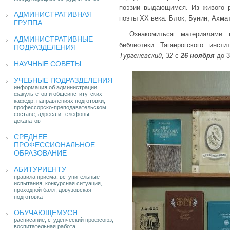
поэзии выдающимся. Из живого р
АДМИНИСТРАТИВНАЯ
поэты ХХ века: Блок, Бунин, Ахма
ГРУППА
Ознакомиться материалами
АДМИНИСТРАТИВНЫЕ
библиотеки Таганрогского инс
ПОДРАЗДЕЛЕНИЯ
Тургеневский, 32
с
26 ноября
до 3
НАУЧНЫЕ СОВЕТЫ
УЧЕБНЫЕ ПОДРАЗДЕЛЕНИЯ
информация об администрации
факультетов и общеинститутских
кафедр, направлениях подготовки,
профессорско-преподавательском
составе, адреса и телефоны
деканатов
СРЕДНЕЕ
ПРОФЕССИОНАЛЬНОЕ
ОБРАЗОВАНИЕ
АБИТУРИЕНТУ
правила приема, вступительные
испытания, конкурсная ситуация,
проходной балл, довузовская
подготовка
ОБУЧАЮЩЕМУСЯ
расписание, студенческий профсоюз,
воспитательная работа