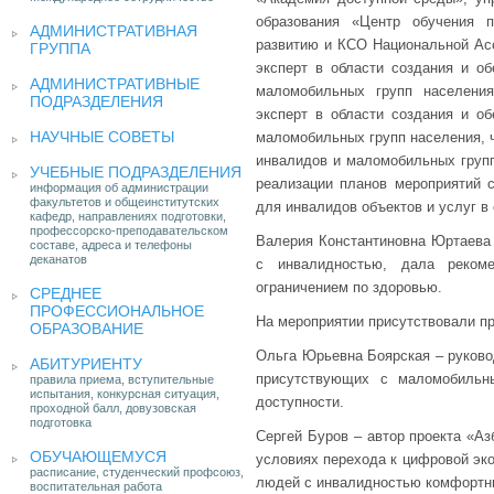
образования «Центр обучения п
АДМИНИСТРАТИВНАЯ
развитию и КСО Национальной Асс
ГРУППА
эксперт в области создания и о
АДМИНИСТРАТИВНЫЕ
маломобильных групп населения
ПОДРАЗДЕЛЕНИЯ
эксперт в области создания и о
НАУЧНЫЕ СОВЕТЫ
маломобильных групп населения, 
инвалидов и маломобильных групп
УЧЕБНЫЕ ПОДРАЗДЕЛЕНИЯ
реализации планов мероприятий 
информация об администрации
факультетов и общеинститутских
для инвалидов объектов и услуг в
кафедр, направлениях подготовки,
профессорско-преподавательском
Валерия Константиновна Юртаева 
составе, адреса и телефоны
деканатов
с инвалидностью, дала реком
ограничением по здоровью.
СРЕДНЕЕ
ПРОФЕССИОНАЛЬНОЕ
На мероприятии присутствовали п
ОБРАЗОВАНИЕ
Ольга Юрьевна Боярская – руков
АБИТУРИЕНТУ
присутствующих с маломобильны
правила приема, вступительные
испытания, конкурсная ситуация,
доступности.
проходной балл, довузовская
подготовка
Сергей Буров – автор проекта «Аз
ОБУЧАЮЩЕМУСЯ
условиях перехода к цифровой эко
расписание, студенческий профсоюз,
людей с инвалидностью комфортны
воспитательная работа