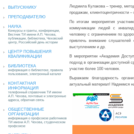
Людмила Кулакова – тренер, метод
ВЫПУСКНИКУ
продажам, клиентоцентричности – 
ПРЕПОДАВАТЕЛЮ
По итогам мероприятия участни
НАУКА
коммуникации людей с инвалид
Конкурсы и гранты, конференции,
человеку с ограничением по здоро
Вестник ТИ имени А.П. Чехова,
публикации, библиотека, Чеховский
привлечь внимание слушателей 
центр, Российский день истории
выступлением и др.
ЦЕНТР ПОВЫШЕНИЯ
КВАЛИФИКАЦИИ
В мероприятии «Академия Доступ
подход в организации доступной с
БИБЛИОТЕКА
участие более 100 человек.
информация о библиотеке, правила
пользования, электронный каталог
Выражаем благодарность органи
КОНТАКТНАЯ
актуальный материал! Надеемся н
ИНФОРМАЦИЯ
телефонный справочник ТИ имени
А.П. Чехова, почтовые и электронные
адреса, обратная связь
ОБЩЕСТВЕННЫЕ
ОРГАНИЗАЦИИ
информация о профсоюзе работников
ТИ имени А.П. Чехова, студенческом
профсоюзе