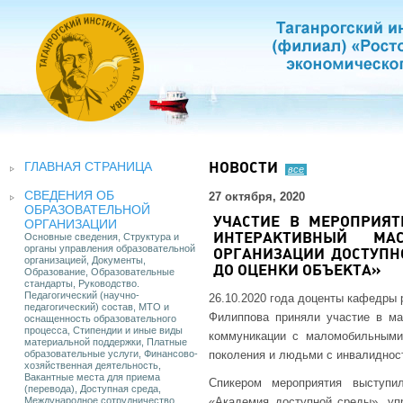
ГЛАВНАЯ СТРАНИЦА
НОВОСТИ
все
СВЕДЕНИЯ ОБ
27 октября, 2020
ОБРАЗОВАТЕЛЬНОЙ
УЧАСТИЕ В МЕРОПРИЯТ
ОРГАНИЗАЦИИ
Основные сведения, Структура и
ИНТЕРАКТИВНЫЙ МА
органы управления образовательной
ОРГАНИЗАЦИИ ДОСТУПН
организацией, Документы,
ДО ОЦЕНКИ ОБЪЕКТА»
Образование, Образовательные
стандарты, Руководство.
Педагогический (научно-
26.10.2020 года доценты кафедры р
педагогический) состав, МТО и
Филиппова приняли участие в ма
оснащенность образовательного
процесса, Стипендии и иные виды
коммуникации с маломобильными
материальной поддержки, Платные
образовательные услуги, Финансово-
поколения и людьми с инвалиднос
хозяйственная деятельность,
Вакантные места для приема
Спикером мероприятия выступи
(перевода), Доступная среда,
Международное сотрудничество
«Академия доступной среды», у