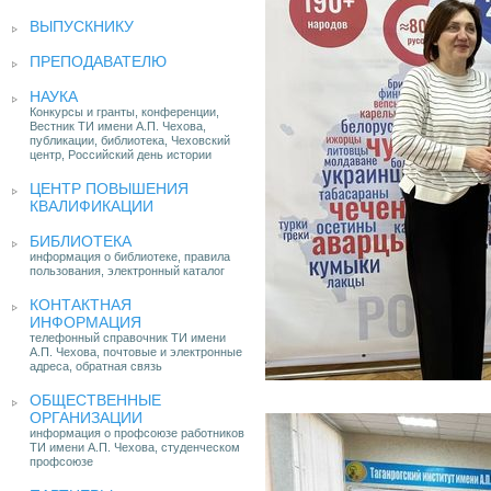
ВЫПУСКНИКУ
ПРЕПОДАВАТЕЛЮ
НАУКА
Конкурсы и гранты, конференции,
Вестник ТИ имени А.П. Чехова,
публикации, библиотека, Чеховский
центр, Российский день истории
ЦЕНТР ПОВЫШЕНИЯ
КВАЛИФИКАЦИИ
БИБЛИОТЕКА
информация о библиотеке, правила
пользования, электронный каталог
КОНТАКТНАЯ
ИНФОРМАЦИЯ
телефонный справочник ТИ имени
А.П. Чехова, почтовые и электронные
адреса, обратная связь
ОБЩЕСТВЕННЫЕ
ОРГАНИЗАЦИИ
информация о профсоюзе работников
ТИ имени А.П. Чехова, студенческом
профсоюзе