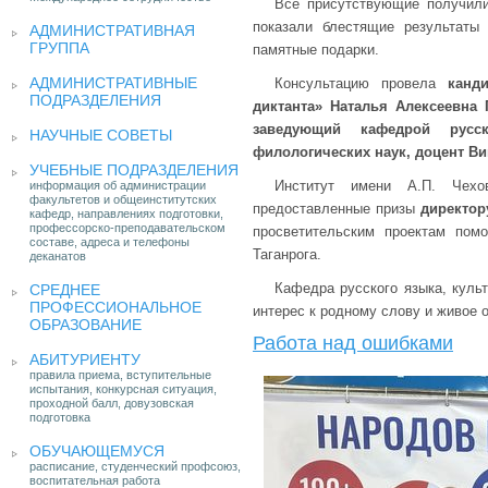
Все присутствующие получили
показали блестящие результаты
АДМИНИСТРАТИВНАЯ
ГРУППА
памятные подарки.
АДМИНИСТРАТИВНЫЕ
Консультацию провела
канд
ПОДРАЗДЕЛЕНИЯ
диктанта» Наталья Алексеевна 
заведующий кафедрой русс
НАУЧНЫЕ СОВЕТЫ
филологических наук, доцент
Ви
УЧЕБНЫЕ ПОДРАЗДЕЛЕНИЯ
Институт имени А.П. Чехо
информация об администрации
факультетов и общеинститутских
предоставленные призы
директор
кафедр, направлениях подготовки,
профессорско-преподавательском
просветительским проектам пом
составе, адреса и телефоны
Таганрога.
деканатов
Кафедра русского языка, культ
СРЕДНЕЕ
ПРОФЕССИОНАЛЬНОЕ
интерес к родному слову и живое 
ОБРАЗОВАНИЕ
Работа над ошибками
АБИТУРИЕНТУ
правила приема, вступительные
испытания, конкурсная ситуация,
проходной балл, довузовская
подготовка
ОБУЧАЮЩЕМУСЯ
расписание, студенческий профсоюз,
воспитательная работа