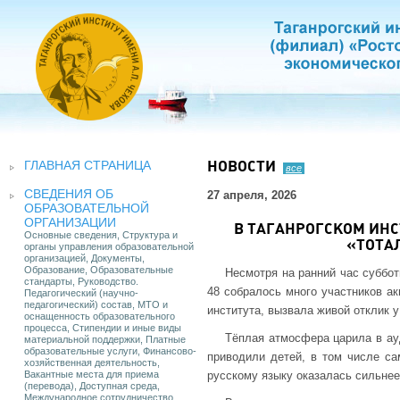
ГЛАВНАЯ СТРАНИЦА
НОВОСТИ
все
СВЕДЕНИЯ ОБ
27 апреля, 2026
ОБРАЗОВАТЕЛЬНОЙ
ОРГАНИЗАЦИИ
В ТАГАНРОГСКОМ ИНС
Основные сведения, Структура и
«ТОТА
органы управления образовательной
организацией, Документы,
Образование, Образовательные
Несмотря на ранний час суббот
стандарты, Руководство.
48 собралось много участников ак
Педагогический (научно-
педагогический) состав, МТО и
института, вызвала живой отклик у
оснащенность образовательного
процесса, Стипендии и иные виды
Тёплая атмосфера царила в ауд
материальной поддержки, Платные
образовательные услуги, Финансово-
приводили детей, в том числе са
хозяйственная деятельность,
Вакантные места для приема
русскому языку оказалась сильнее
(перевода), Доступная среда,
Международное сотрудничество