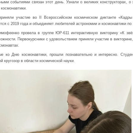
ными событиями связан этот день. Узнали о великих конструкторах, о
х космонавтики.
риняли участие во II Всероссийском космическом диктанте «Кадры
тся с 2019 года и объединяет любителей астрономии и космонавтики по 
имофеенко провела в группе ЮР-611 интерактивную викторину «К звёз
ожности. Первокурсники с удовольствием приняли участие в викторине,
смонавтах.
ые ко Дню космонавтики, прошли познавательно и интересно. Студе
ой кругозор в области космической науки.