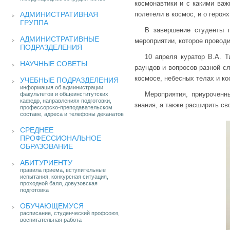
космонавтики и с какими важ
АДМИНИСТРАТИВНАЯ
полетели в космос, и о героя
ГРУППА
В завершение студенты п
АДМИНИСТРАТИВНЫЕ
мероприятии, которое проводи
ПОДРАЗДЕЛЕНИЯ
10 апреля куратор В.А. Т
НАУЧНЫЕ СОВЕТЫ
раундов и вопросов разной сл
космосе, небесных телах и ко
УЧЕБНЫЕ ПОДРАЗДЕЛЕНИЯ
информация об администрации
Мероприятия, приуроченн
факультетов и общеинститутских
кафедр, направлениях подготовки,
знания, а также расширить св
профессорско-преподавательском
составе, адреса и телефоны деканатов
СРЕДНЕЕ
ПРОФЕССИОНАЛЬНОЕ
ОБРАЗОВАНИЕ
АБИТУРИЕНТУ
правила приема, вступительные
испытания, конкурсная ситуация,
проходной балл, довузовская
подготовка
ОБУЧАЮЩЕМУСЯ
расписание, студенческий профсоюз,
воспитательная работа