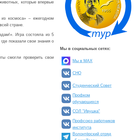
 животных, которые впервые
 из космоса» – ежегодном
всей стране.
дам!». Игра состояла из 5
 где показали свои знания о
Мы в социальных сетях:
нты смогли проверить свои
Мы в MAX
СНО
Студенческий Совет
Профком
обучающихся
СОЛ "Ивушка"
Профсоюз работников
института
Волонтёрский отряд