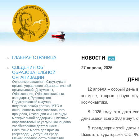
ГЛАВНАЯ СТРАНИЦА
НОВОСТИ
все
СВЕДЕНИЯ ОБ
27 апреля, 2026
ОБРАЗОВАТЕЛЬНОЙ
ОРГАНИЗАЦИИ
ДЕН
Основные сведения, Структура и
органы управления образовательной
12 апреля – особый день в
организацией, Документы,
Образование, Образовательные
космосе, открыв новую эру
стандарты, Руководство.
Педагогический (научно-
космонавтики.
педагогический) состав, МТО и
оснащенность образовательного
В 2026 году эта дата со
процесса, Стипендии и иные виды
материальной поддержки, Платные
длившийся всего 108 минут, 
образовательные услуги, Финансово-
хозяйственная деятельность,
В преддверии этой даты 
Вакантные места для приема
(перевода), Доступная среда,
Вместе с кураторами С.С. Ф
Международное сотрудничество