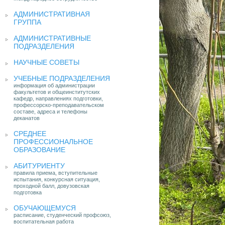
АДМИНИСТРАТИВНАЯ
ГРУППА
АДМИНИСТРАТИВНЫЕ
ПОДРАЗДЕЛЕНИЯ
НАУЧНЫЕ СОВЕТЫ
УЧЕБНЫЕ ПОДРАЗДЕЛЕНИЯ
информация об администрации
факультетов и общеинститутских
кафедр, направлениях подготовки,
профессорско-преподавательском
составе, адреса и телефоны
деканатов
СРЕДНЕЕ
ПРОФЕССИОНАЛЬНОЕ
ОБРАЗОВАНИЕ
АБИТУРИЕНТУ
правила приема, вступительные
испытания, конкурсная ситуация,
проходной балл, довузовская
подготовка
ОБУЧАЮЩЕМУСЯ
расписание, студенческий профсоюз,
воспитательная работа