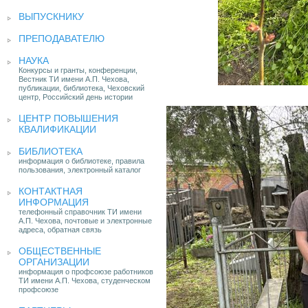
ВЫПУСКНИКУ
ПРЕПОДАВАТЕЛЮ
НАУКА
Конкурсы и гранты, конференции,
Вестник ТИ имени А.П. Чехова,
публикации, библиотека, Чеховский
центр, Российский день истории
ЦЕНТР ПОВЫШЕНИЯ
КВАЛИФИКАЦИИ
БИБЛИОТЕКА
информация о библиотеке, правила
пользования, электронный каталог
КОНТАКТНАЯ
ИНФОРМАЦИЯ
телефонный справочник ТИ имени
А.П. Чехова, почтовые и электронные
адреса, обратная связь
ОБЩЕСТВЕННЫЕ
ОРГАНИЗАЦИИ
информация о профсоюзе работников
ТИ имени А.П. Чехова, студенческом
профсоюзе