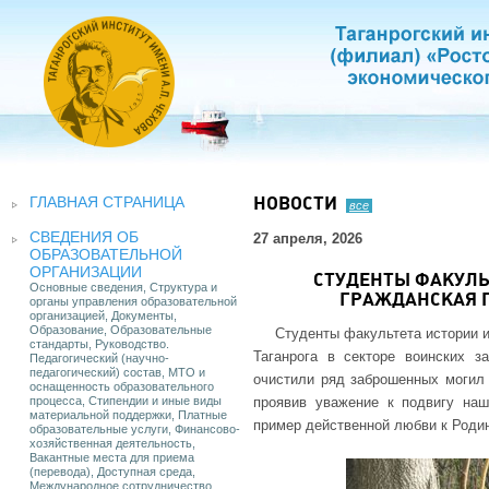
ГЛАВНАЯ СТРАНИЦА
НОВОСТИ
все
СВЕДЕНИЯ ОБ
27 апреля, 2026
ОБРАЗОВАТЕЛЬНОЙ
ОРГАНИЗАЦИИ
СТУДЕНТЫ ФАКУЛЬ
Основные сведения, Структура и
ГРАЖДАНСКАЯ П
органы управления образовательной
организацией, Документы,
Образование, Образовательные
Студенты факультета истории и
стандарты, Руководство.
Таганрога в секторе воинских з
Педагогический (научно-
педагогический) состав, МТО и
очистили ряд заброшенных могил 
оснащенность образовательного
процесса, Стипендии и иные виды
проявив уважение к подвигу наш
материальной поддержки, Платные
пример действенной любви к Родин
образовательные услуги, Финансово-
хозяйственная деятельность,
Вакантные места для приема
(перевода), Доступная среда,
Международное сотрудничество