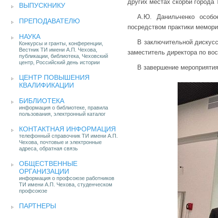
других местах скорби города 
ВЫПУСКНИКУ
А.Ю. Данильченко особо
ПРЕПОДАВАТЕЛЮ
посредством практики мемори
НАУКА
В заключительной дискус
Конкурсы и гранты, конференции,
Вестник ТИ имени А.П. Чехова,
заместитель директора по вос
публикации, библиотека, Чеховский
центр, Российский день истории
В завершение мероприятия
ЦЕНТР ПОВЫШЕНИЯ
КВАЛИФИКАЦИИ
БИБЛИОТЕКА
информация о библиотеке, правила
пользования, электронный каталог
КОНТАКТНАЯ ИНФОРМАЦИЯ
телефонный справочник ТИ имени А.П.
Чехова, почтовые и электронные
адреса, обратная связь
ОБЩЕСТВЕННЫЕ
ОРГАНИЗАЦИИ
информация о профсоюзе работников
ТИ имени А.П. Чехова, студенческом
профсоюзе
ПАРТНЕРЫ