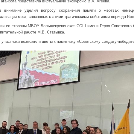
Таганрога представила виртуальную экскурсию В.А. Агеева.
е внимание уделил вопросу сохранения памяти о жертвах немецк
ализации мест, связанных с этими трагическими событиями периода Ве
сии со стороны МБОУ Большекрепинская СОШ имени Героя Советского 
питательной работе М.В. Статывка.
 участники возложили цветы к памятнику «Советскому солдату-победит