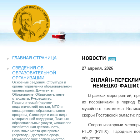
ГЛАВНАЯ СТРАНИЦА
НОВОСТИ
все
СВЕДЕНИЯ ОБ
27 апреля, 2026
ОБРАЗОВАТЕЛЬНОЙ
ОРГАНИЗАЦИИ
ОНЛАЙН-ПЕРЕКЛИЧ
Основные сведения, Структура и
НЕМЕЦКО-ФАШИСТ
органы управления образовательной
организацией, Документы,
Образование, Образовательные
В рамках мероприятий, пр
стандарты, Руководство.
их пособниками в период В
Педагогический (научно-
педагогический) состав, МТО и
музейного комплекса Велик
оснащенность образовательного
процесса, Стипендии и иные виды
скорби Ростовской области: п
материальной поддержки, Платные
образовательные услуги, Финансово-
Соорганизаторами меропри
хозяйственная деятельность,
Вакантные места для приема
РГЭУ (РИНХ), Народный вое
(перевода), Доступная среда,
общество.
Международное сотрудничество