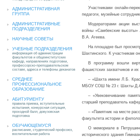
Участниками онлайн-пере
АДМИНИСТРАТИВНАЯ
ГРУППА
педагоги, музейные сотрудник
АДМИНИСТРАТИВНЫЕ
Модераторами акции выст
ПОДРАЗДЕЛЕНИЯ
войны «Самбекские высоты» А
В.А. Агеева.
НАУЧНЫЕ СОВЕТЫ
На площадке был просмот
УЧЕБНЫЕ ПОДРАЗДЕЛЕНИЯ
Шахтинского. К участникам о
информация об администрации
факультетов и общеинститутских
кафедр, направлениях подготовки,
В программу вошли вирт
профессорско-преподавательском
фашистских захватчиков и их 
составе, адреса и телефоны деканатов
СРЕДНЕЕ
– «Шахта имени Л.Б. Крас
ПРОФЕССИОНАЛЬНОЕ
МБОУ СОШ № 23 г. Шахты Д.А
ОБРАЗОВАНИЕ
– «Увековечивание памят
АБИТУРИЕНТУ
старший преподаватель кафед
правила приема, вступительные
испытания, конкурсная ситуация,
– «Памятник на месте рас
проходной балл, довузовская
подготовка
факультета истории и филоло
ОБУЧАЮЩЕМУСЯ
О мемориале в Петрушинс
расписание, студенческий профсоюз,
воспитательная работа
исторического здания Гимназ