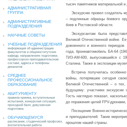
тысяч памятников материальной и 
АДМИНИСТРАТИВНАЯ
ГРУППА
Экскурсию провел создатель му
– подлинные образцы боевого ор
АДМИНИСТРАТИВНЫЕ
боев в Ростовской области.
ПОДРАЗДЕЛЕНИЯ
Экскурсантам была представ
НАУЧНЫЕ СОВЕТЫ
Великой Отечественной войне. Ее
УЧЕБНЫЕ ПОДРАЗДЕЛЕНИЯ
довоенного и военного периодов.
информация об администрации
года, бронеавтомобиль БА-64 (19
факультетов и общеинститутских
кафедр, направлениях подготовки,
ТИЗ-АМ-600, выпускавшийся с 19
профессорско-преподавательском
составе, адреса и телефоны
Сталина. Также в экспозиции музе
деканатов
Встреча получилась особенно
СРЕДНЕЕ
войны, потерявшее сегодня свою
ПРОФЕССИОНАЛЬНОЕ
Великой Отечественной – о тех,
ОБРАЗОВАНИЕ
будущему: участники экскурсии 
АБИТУРИЕНТУ
Гость наглядно показал, наскольк
правила приема, вступительные
испытания, конкурсная ситуация,
до поражения целей FPV-дронами, 
проходной балл, довузовская
подготовка
Посещение Военно-историческог
и преподавателей. Такие меропри
ОБУЧАЮЩЕМУСЯ
расписание, студенческий профсоюз,
прошлом нашей страны.
воспитательная работа