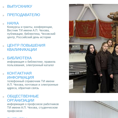
ВЫПУСКНИКУ
ПРЕПОДАВАТЕЛЮ
НАУКА
Конкурсы и гранты, конференции,
Вестник ТИ имени А.П. Чехова,
публикации, библиотека, Чеховский
центр, Российский день истории
ЦЕНТР ПОВЫШЕНИЯ
КВАЛИФИКАЦИИ
БИБЛИОТЕКА
информация о библиотеке, правила
пользования, электронный каталог
КОНТАКТНАЯ
ИНФОРМАЦИЯ
телефонный справочник ТИ имени
А.П. Чехова, почтовые и электронные
адреса, обратная связь
ОБЩЕСТВЕННЫЕ
ОРГАНИЗАЦИИ
информация о профсоюзе работников
ТИ имени А.П. Чехова, студенческом
профсоюзе