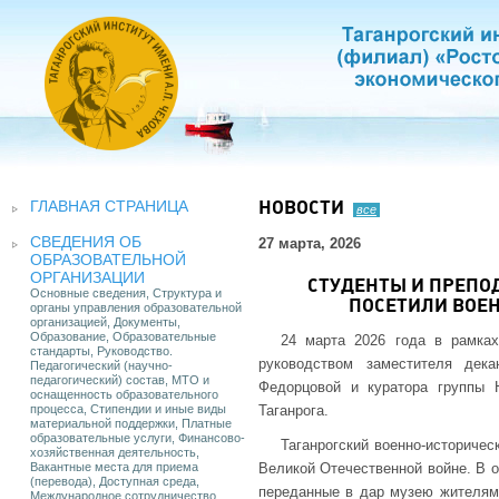
ГЛАВНАЯ СТРАНИЦА
НОВОСТИ
все
СВЕДЕНИЯ ОБ
27 марта, 2026
ОБРАЗОВАТЕЛЬНОЙ
ОРГАНИЗАЦИИ
СТУДЕНТЫ И ПРЕПО
Основные сведения, Структура и
ПОСЕТИЛИ ВОЕН
органы управления образовательной
организацией, Документы,
Образование, Образовательные
24 марта 2026 года в рамка
стандарты, Руководство.
руководством заместителя дека
Педагогический (научно-
педагогический) состав, МТО и
Федорцовой и куратора группы Ю
оснащенность образовательного
процесса, Стипендии и иные виды
Таганрога.
материальной поддержки, Платные
образовательные услуги, Финансово-
Таганрогский военно-историчес
хозяйственная деятельность,
Вакантные места для приема
Великой Отечественной войне. В о
(перевода), Доступная среда,
переданные в дар музею жителям
Международное сотрудничество