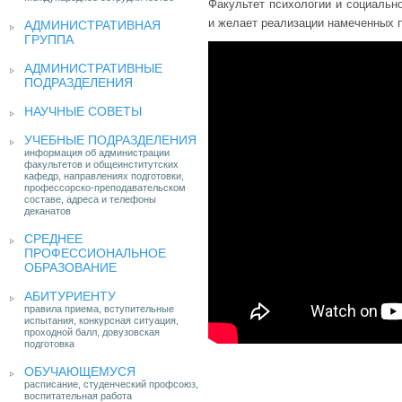
Факультет психологии и социальн
и желает реализации намеченных п
АДМИНИСТРАТИВНАЯ
ГРУППА
АДМИНИСТРАТИВНЫЕ
ПОДРАЗДЕЛЕНИЯ
НАУЧНЫЕ СОВЕТЫ
УЧЕБНЫЕ ПОДРАЗДЕЛЕНИЯ
информация об администрации
факультетов и общеинститутских
кафедр, направлениях подготовки,
профессорско-преподавательском
составе, адреса и телефоны
деканатов
СРЕДНЕЕ
ПРОФЕССИОНАЛЬНОЕ
ОБРАЗОВАНИЕ
АБИТУРИЕНТУ
правила приема, вступительные
испытания, конкурсная ситуация,
проходной балл, довузовская
подготовка
ОБУЧАЮЩЕМУСЯ
расписание, студенческий профсоюз,
воспитательная работа