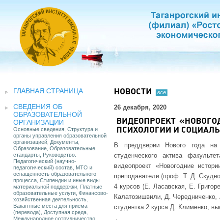
ГЛАВНАЯ СТРАНИЦА
НОВОСТИ
все
СВЕДЕНИЯ ОБ
26 декабря, 2020
ОБРАЗОВАТЕЛЬНОЙ
ВИДЕОПРОЕКТ «НОВОГО
ОРГАНИЗАЦИИ
Основные сведения, Структура и
ПСИХОЛОГИИ И СОЦИАЛ
органы управления образовательной
организацией, Документы,
В преддверии Нового года на
Образование, Образовательные
стандарты, Руководство.
студенческого актива факульте
Педагогический (научно-
видеопроект «Новогодние истори
педагогический) состав, МТО и
оснащенность образовательного
преподаватели (проф. Т. Д. Скудно
процесса, Стипендии и иные виды
4 курсов (Е. Ласавская, Е. Григор
материальной поддержки, Платные
образовательные услуги, Финансово-
Калатозишвили, Д. Чередниченко,
хозяйственная деятельность,
Вакантные места для приема
студентка 2 курса Д. Клименко, в
(перевода), Доступная среда,
Международное сотрудничество