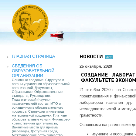
ГЛАВНАЯ СТРАНИЦА
НОВОСТИ
все
СВЕДЕНИЯ ОБ
26 октября, 2020
ОБРАЗОВАТЕЛЬНОЙ
СОЗДАНИЕ ЛАБОРА
ОРГАНИЗАЦИИ
Основные сведения, Структура и
ФАКУЛЬТЕТЕ ЭКОНОМ
органы управления образовательной
организацией, Документы,
21 октября 2020 г. на Совет
Образование, Образовательные
стандарты, Руководство.
проектирования и финансовой
Педагогический (научно-
лаборатории назначен д-р
педагогический) состав, МТО и
оснащенность образовательного
исследовательской и методи
процесса, Стипендии и иные виды
грамотности.
материальной поддержки, Платные
образовательные услуги, Финансово-
хозяйственная деятельность,
Основными направлениями де
Вакантные места для приема
(перевода), Доступная среда,
изучение и обобщение 
Международное сотрудничество