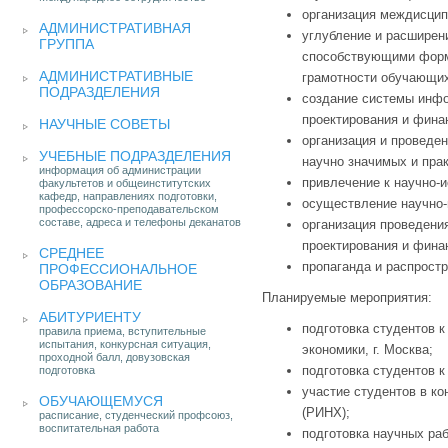
организация междисцип
АДМИНИСТРАТИВНАЯ
углубление и расширен
ГРУППА
способствующими форми
АДМИНИСТРАТИВНЫЕ
грамотности обучающи
ПОДРАЗДЕЛЕНИЯ
создание системы инфо
проектирования и фина
НАУЧНЫЕ СОВЕТЫ
организация и проведе
УЧЕБНЫЕ ПОДРАЗДЕЛЕНИЯ
научно значимых и пра
информация об администрации
привлечение к научно-
факультетов и общеинститутских
кафедр, направлениях подготовки,
осуществление научно-
профессорско-преподавательском
составе, адреса и телефоны деканатов
организация проведени
проектирования и фина
СРЕДНЕЕ
пропаганда и распрост
ПРОФЕССИОНАЛЬНОЕ
ОБРАЗОВАНИЕ
Планируемые мероприятия:
АБИТУРИЕНТУ
подготовка студентов 
правила приема, вступительные
испытания, конкурсная ситуация,
экономики, г. Москва;
проходной балл, довузовская
подготовка студентов 
подготовка
участие студентов в к
ОБУЧАЮЩЕМУСЯ
(РИНХ);
расписание, студенческий профсоюз,
воспитательная работа
подготовка научных ра