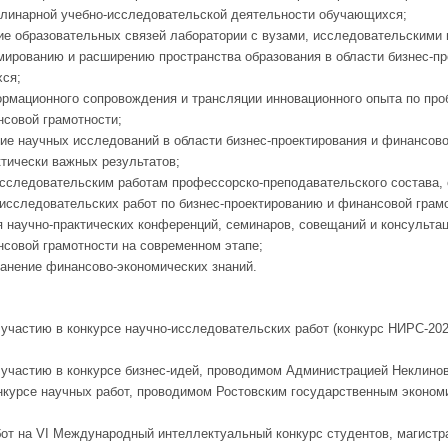
линарной учебно-исследовательской деятельности обучающихся;
ие образовательных связей лаборатории с вузами, исследовательскими 
рованию и расширению пространства образования в области бизнес-пр
хся;
рмационного сопровождения и трансляции инновационного опыта по про
нсовой грамотности;
ние научных исследований в области бизнес-проектирования и финансов
ктически важных результатов;
исследовательским работам профессорско-преподавательского состава, 
исследовательских работ по бизнес-проектированию и финансовой грамо
я научно-практических конференций, семинаров, совещаний и консультац
нсовой грамотности на современном этапе;
ранение финансово-экономических знаний.
к участию в конкурсе научно-исследовательских работ (конкурс НИРС-20
к участию в конкурсе бизнес-идей, проводимом Администрацией Неклинов
онкурсе научных работ, проводимом Ростовским государственным эконо
бот на VI Международный интеллектуальный конкурс студентов, магистра