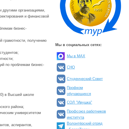
и другими организациями,
оектирования и финансовой
блемам бизнес-
ой грамотности, получению
Мы в социальных сетях:
студентов;
Мы в MAX
тности;
ий по проблемам бизнес-
СНО
Студенческий Совет
Профком
обучающихся
20) в Высшей школе
СОЛ "Ивушка"
ского района;
Профсоюз работников
мическим университетом
института
Волонтёрский отряд
нтов, аспирантов,