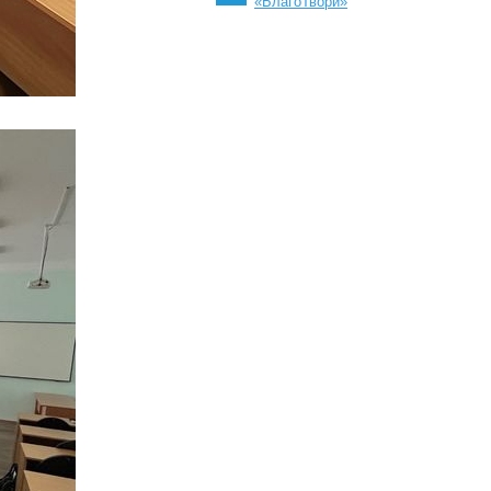
«БлагоТвори»