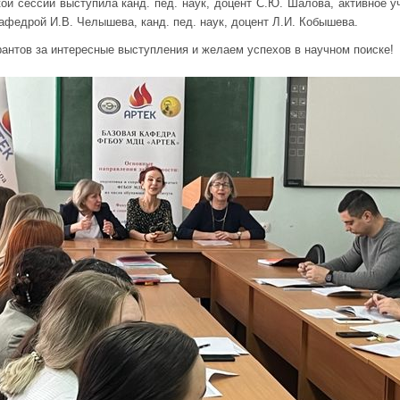
ой сессии выступила канд. пед. наук, доцент С.Ю. Шалова, активное у
 кафедрой И.В. Челышева, канд. пед. наук, доцент Л.И. Кобышева.
антов за интересные выступления и желаем успехов в научном поиске!