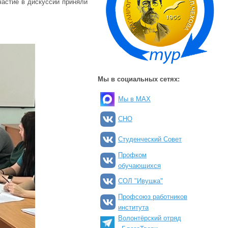
частие в дискуссии приняли
Мы в социальных сетях:
Мы в MAX
СНО
Студенческий Совет
Профком
обучающихся
СОЛ "Ивушка"
Профсоюз работников
института
Волонтёрский отряд