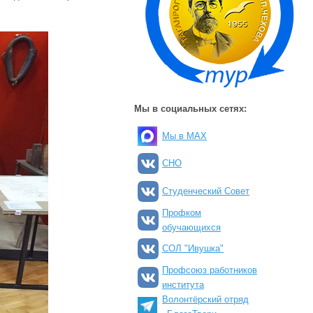
Мы в социальных сетях:
Мы в MAX
СНО
Студенческий Совет
Профком
обучающихся
СОЛ "Ивушка"
Профсоюз работников
института
Волонтёрский отряд