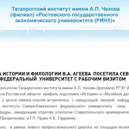
 ИСТОРИИ И ФИЛОЛОГИИ В.А. АГЕЕВА ПОСЕТИЛА СЕ
ФЕДЕРАЛЬНЫЙ УНИВЕРСИТЕТ С РАБОЧИМ ВИЗИТОМ
филологии Таганрогского института имени А.П. Чехова (филиала) РГЭУ (
для Ростовской области профиль подготовки «История» и «Музейное дел
ева с целью обмена опытом встретилась с заведующей базовой кафедр
о института Северо-Кавказского федерального университета канд. 
едры, заведующим отделом этнологии Ставропольского краеведческо
 Прозрителева и Г.П. Праве А Б. Гордиенко.
рно, в рамках живого профессионального диалога на площадке музея