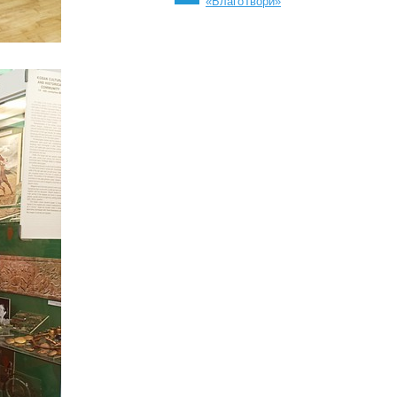
«БлагоТвори»