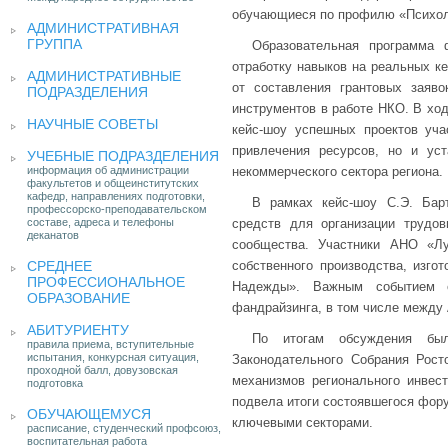
обучающиеся по профилю «Психоло
АДМИНИСТРАТИВНАЯ
ГРУППА
Образовательная программа 
отработку навыков на реальных к
АДМИНИСТРАТИВНЫЕ
от составления грантовых заяв
ПОДРАЗДЕЛЕНИЯ
инструментов в работе НКО. В ход
НАУЧНЫЕ СОВЕТЫ
кейс-шоу успешных проектов уча
привлечения ресурсов, но и ус
УЧЕБНЫЕ ПОДРАЗДЕЛЕНИЯ
информация об администрации
некоммерческого сектора региона.
факультетов и общеинститутских
кафедр, направлениях подготовки,
В рамках кейс-шоу С.Э. Бар
профессорско-преподавательском
составе, адреса и телефоны
средств для организации трудо
деканатов
сообщества. Участники АНО «Л
СРЕДНЕЕ
собственного производства, изг
ПРОФЕССИОНАЛЬНОЕ
Надежды». Важным событием с
ОБРАЗОВАНИЕ
фандрайзинга, в том числе между
АБИТУРИЕНТУ
По итогам обсуждения был
правила приема, вступительные
испытания, конкурсная ситуация,
Законодательного Собрания Рост
проходной балл, довузовская
механизмов регионального инвес
подготовка
подвела итоги состоявшегося фору
ОБУЧАЮЩЕМУСЯ
ключевыми секторами.
расписание, студенческий профсоюз,
воспитательная работа