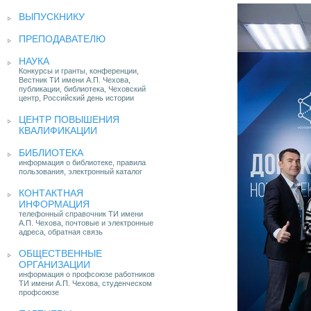
ВЫПУСКНИКУ
ПРЕПОДАВАТЕЛЮ
НАУКА
Конкурсы и гранты, конференции,
Вестник ТИ имени А.П. Чехова,
публикации, библиотека, Чеховский
центр, Российский день истории
ЦЕНТР ПОВЫШЕНИЯ
КВАЛИФИКАЦИИ
БИБЛИОТЕКА
информация о библиотеке, правила
пользования, электронный каталог
КОНТАКТНАЯ
ИНФОРМАЦИЯ
телефонный справочник ТИ имени
А.П. Чехова, почтовые и электронные
адреса, обратная связь
ОБЩЕСТВЕННЫЕ
ОРГАНИЗАЦИИ
информация о профсоюзе работников
ТИ имени А.П. Чехова, студенческом
профсоюзе