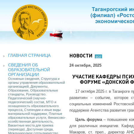
ГЛАВНАЯ СТРАНИЦА
НОВОСТИ
все
СВЕДЕНИЯ ОБ
24 октября, 2025
ОБРАЗОВАТЕЛЬНОЙ
ОРГАНИЗАЦИИ
УЧАСТИЕ КАФЕДРЫ ПСИ
Основные сведения, Структура и
ФОРУМЕ «ДОНСКОЙ Ф
органы управления образовательной
организацией, Документы,
Образование, Образовательные
17 октября 2025 г. в Таганрог
стандарты, Руководство.
развития» – событие, которое 
Педагогический (научно-
педагогический) состав, МТО и
социальных изменений Ростовской
оснащенность образовательного
процесса, Стипендии и иные виды
поддержке Агентства развития гра
материальной поддержки, Платные
образовательные услуги, Финансово-
Цель форума
– повышение ком
хозяйственная деятельность,
Вакантные места для приема
для различных инициатив. Кафед
(перевода), Доступная среда,
Макаров, ст. преп., директор А
Международное сотрудничество