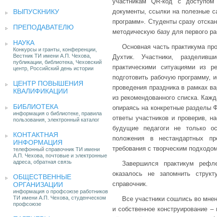
участникам QR-код с доступом
ВЫПУСКНИКУ
документы, ссылки на полезные с
программ». Студенты сразу отскан
ПРЕПОДАВАТЕЛЮ
методическую базу для первого ра
НАУКА
Основная часть практикума пр
Конкурсы и гранты, конференции,
Вестник ТИ имени А.П. Чехова,
Духтик. Участники, разделив
публикации, библиотека, Чеховский
практическими ситуациями из р
центр, Российский день истории
подготовить рабочую программу, 
ЦЕНТР ПОВЫШЕНИЯ
проведения праздника в рамках в
КВАЛИФИКАЦИИ
из рекомендованного списка. Кажд
БИБЛИОТЕКА
опираясь на конкретные разделы 
информация о библиотеке, правила
ответы участников и проверив, н
пользования, электронный каталог
будущие педагоги не только ос
КОНТАКТНАЯ
положения в нестандартных пр
ИНФОРМАЦИЯ
требования с творческим подходом
телефонный справочник ТИ имени
А.П. Чехова, почтовые и электронные
адреса, обратная связь
Завершился практикум рефл
оказалось не запомнить структ
ОБЩЕСТВЕННЫЕ
справочник.
ОРГАНИЗАЦИИ
информация о профсоюзе работников
ТИ имени А.П. Чехова, студенческом
Все участники сошлись во мнен
профсоюзе
и собственное конструирование – 