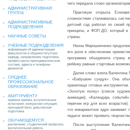
чего передала слово организатора
АДМИНИСТРАТИВНАЯ
Практикум открыла Елизаве
ГРУППА
сложностями сталкивалась систем
АДМИНИСТРАТИВНЫЕ
детский сад работал по своей 
ПОДРАЗДЕЛЕНИЯ
принципы, и ФОП ДО, который в 
НАУЧНЫЕ СОВЕТЫ
страны.
УЧЕБНЫЕ ПОДРАЗДЕЛЕНИЯ
Нонна Мирошниченко продолжил
информация об администрации
его роли в обеспечении преемств
факультетов и общеинститутских
кафедр, направлениях подготовки,
программа объединила страну в
профессорско-преподавательском
ребёнку равные стартовые возможн
составе, адреса и телефоны
деканатов
Далее слово взяла Валентина 
СРЕДНЕЕ
– «Бабушкин сундук». Она объ
ПРОФЕССИОНАЛЬНОЕ
хранилище готовых инструментов.
ОБРАЗОВАНИЕ
«Золотую полку» (список художе
АБИТУРИЕНТУ
анимации), «Календарь событий»
правила приема, вступительные
перечни игр для всех возрастов).
испытания, конкурсная ситуация,
проходной балл, довузовская
что инвариантное ядро занимает 
подготовка
педагог может проявить творчеств
ОБУЧАЮЩЕМУСЯ
расписание, студенческий профсоюз,
После выступления Валентины
воспитательная работа