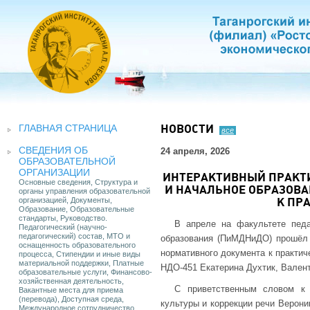
ГЛАВНАЯ СТРАНИЦА
НОВОСТИ
все
СВЕДЕНИЯ ОБ
24 апреля, 2026
ОБРАЗОВАТЕЛЬНОЙ
ОРГАНИЗАЦИИ
ИНТЕРАКТИВНЫЙ ПРАКТ
Основные сведения, Структура и
И НАЧАЛЬНОЕ ОБРАЗОВА
органы управления образовательной
организацией, Документы,
К ПР
Образование, Образовательные
стандарты, Руководство.
В апреле на факультете педа
Педагогический (научно-
педагогический) состав, МТО и
образования (ПиМДНиДО) прошёл 
оснащенность образовательного
нормативного документа к практич
процесса, Стипендии и иные виды
материальной поддержки, Платные
НДО-451 Екатерина Духтик, Вален
образовательные услуги, Финансово-
хозяйственная деятельность,
С приветственным словом к 
Вакантные места для приема
(перевода), Доступная среда,
культуры и коррекции речи Верони
Международное сотрудничество