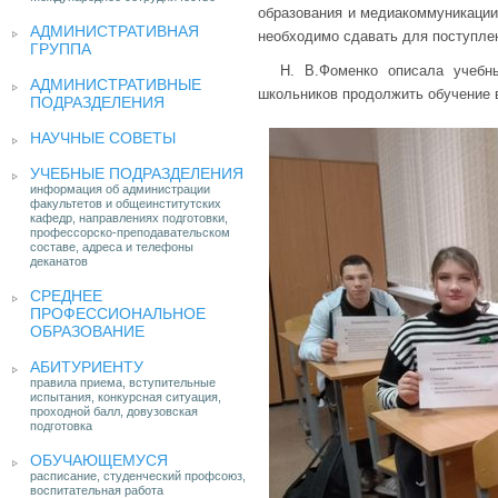
образования и медиакоммуникации
АДМИНИСТРАТИВНАЯ
необходимо сдавать для поступлен
ГРУППА
Н. В.Фоменко описала учебн
АДМИНИСТРАТИВНЫЕ
школьников продолжить обучение в
ПОДРАЗДЕЛЕНИЯ
НАУЧНЫЕ СОВЕТЫ
УЧЕБНЫЕ ПОДРАЗДЕЛЕНИЯ
информация об администрации
факультетов и общеинститутских
кафедр, направлениях подготовки,
профессорско-преподавательском
составе, адреса и телефоны
деканатов
СРЕДНЕЕ
ПРОФЕССИОНАЛЬНОЕ
ОБРАЗОВАНИЕ
АБИТУРИЕНТУ
правила приема, вступительные
испытания, конкурсная ситуация,
проходной балл, довузовская
подготовка
ОБУЧАЮЩЕМУСЯ
расписание, студенческий профсоюз,
воспитательная работа