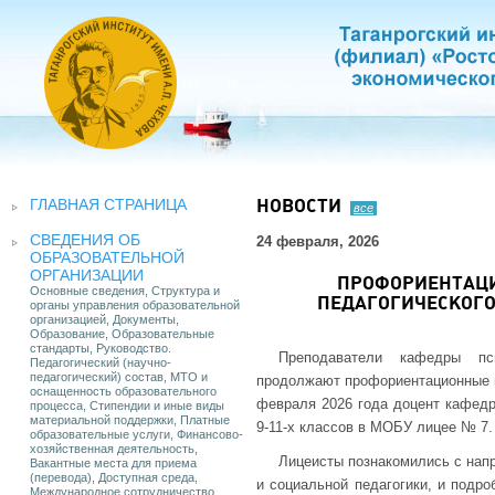
ГЛАВНАЯ СТРАНИЦА
НОВОСТИ
все
СВЕДЕНИЯ ОБ
24 февраля, 2026
ОБРАЗОВАТЕЛЬНОЙ
ОРГАНИЗАЦИИ
ПРОФОРИЕНТАЦИ
Основные сведения, Структура и
ПЕДАГОГИЧЕСКОГ
органы управления образовательной
организацией, Документы,
Образование, Образовательные
стандарты, Руководство.
Преподаватели кафедры пси
Педагогический (научно-
педагогический) состав, МТО и
продолжают профориентационные вс
оснащенность образовательного
февраля 2026 года доцент кафедр
процесса, Стипендии и иные виды
материальной поддержки, Платные
9-11-х классов в МОБУ лицее № 7.
образовательные услуги, Финансово-
хозяйственная деятельность,
Лицеисты познакомились с нап
Вакантные места для приема
(перевода), Доступная среда,
и социальной педагогики, и подро
Международное сотрудничество