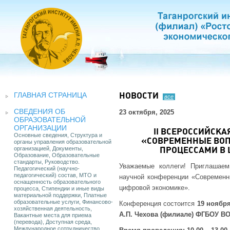
ГЛАВНАЯ СТРАНИЦА
НОВОСТИ
все
СВЕДЕНИЯ ОБ
23 октября, 2025
ОБРАЗОВАТЕЛЬНОЙ
ОРГАНИЗАЦИИ
II ВСЕРОССИЙСК
Основные сведения, Структура и
«СОВРЕМЕННЫЕ ВОП
органы управления образовательной
организацией, Документы,
ПРОЦЕССАМИ В
Образование, Образовательные
стандарты, Руководство.
Уважаемые коллеги! Приглашаем
Педагогический (научно-
педагогический) состав, МТО и
научной конференции «Современн
оснащенность образовательного
цифровой экономике».
процесса, Стипендии и иные виды
материальной поддержки, Платные
образовательные услуги, Финансово-
Конференция состоится
19 ноября
хозяйственная деятельность,
А.П. Чехова (филиале) ФГБОУ ВО
Вакантные места для приема
(перевода), Доступная среда,
Международное сотрудничество