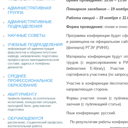
Время проведения: 10.00 – 13.00
АДМИНИСТРАТИВНАЯ
Пленарное заседание
–
19 ноября
ГРУППА
Работа секций
–
19 ноября с 11.
АДМИНИСТРАТИВНЫЕ
ПОДРАЗДЕЛЕНИЯ
Форма проведения:
очная и очно
НАУЧНЫЕ СОВЕТЫ
Программа конференции будет сфо
и размещена на официальном сайт
УЧЕБНЫЕ ПОДРАЗДЕЛЕНИЯ
(филиала) РГЭУ (РИНХ).
информация об администрации
факультетов и общеинститутских
кафедр, направлениях подготовки,
Материалы конференции будут оп
профессорско-преподавательском
трудов (с индексированием в Р
составе, адреса и телефоны
деканатов
библиотеке E-library). Участ
сертификата участника (по запрос
СРЕДНЕЕ
ПРОФЕССИОНАЛЬНОЕ
Участие в конференции бесплатно
ОБРАЗОВАНИЕ
направляющая сторона.
АБИТУРИЕНТУ
Формы участия: очная (с публикац
правила приема, вступительные
испытания, конкурсная ситуация,
заочная (с публикацией статьи).
проходной балл, довузовская
подготовка
Язык конференции: русский.
ОБУЧАЮЩЕМУСЯ
По результатам работы конферен
расписание, студенческий профсоюз,
воспитательная работа
размещен