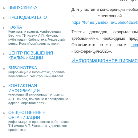
ВЫПУСКНИКУ
Для участия в конференции необ
в электронно
ПРЕПОДАВАТЕЛЮ
https://forms.yandex.ru/u/66dd4dab
НАУКА
Конкурсы и гранты, конференции,
Тексты докладов, оформленн
Вестник ТИ имени А.П. Чехова,
требованиями, необходимо пре
публикации, библиотека, Чеховский
центр, Российский день истории
Оргкомитета по эл. почте:
lub
«Конференция-2025».
ЦЕНТР ПОВЫШЕНИЯ
КВАЛИФИКАЦИИ
Информационное письмо
БИБЛИОТЕКА
информация о библиотеке, правила
пользования, электронный каталог
КОНТАКТНАЯ
ИНФОРМАЦИЯ
телефонный справочник ТИ имени
А.П. Чехова, почтовые и электронные
адреса, обратная связь
ОБЩЕСТВЕННЫЕ
ОРГАНИЗАЦИИ
информация о профсоюзе работников
ТИ имени А.П. Чехова, студенческом
профсоюзе