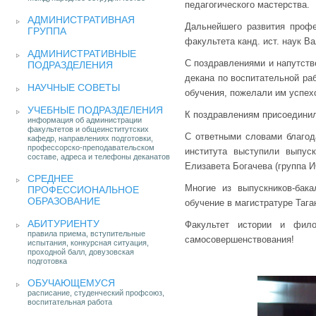
педагогического мастерства.
АДМИНИСТРАТИВНАЯ
Дальнейшего развития проф
ГРУППА
факультета канд. ист. наук В
АДМИНИСТРАТИВНЫЕ
С поздравлениями и напутств
ПОДРАЗДЕЛЕНИЯ
декана по воспитательной ра
НАУЧНЫЕ СОВЕТЫ
обучения, пожелали им успех
УЧЕБНЫЕ ПОДРАЗДЕЛЕНИЯ
К поздравлениям присоединили
информация об администрации
факультетов и общеинститутских
С ответными словами благод
кафедр, направлениях подготовки,
профессорско-преподавательском
института выступили выпус
составе, адреса и телефоны деканатов
Елизавета Богачева (группа И
СРЕДНЕЕ
Многие из выпускников-бак
ПРОФЕССИОНАЛЬНОЕ
ОБРАЗОВАНИЕ
обучение в магистратуре Тага
АБИТУРИЕНТУ
Факультет истории и фило
правила приема, вступительные
самосовершенствования!
испытания, конкурсная ситуация,
проходной балл, довузовская
подготовка
ОБУЧАЮЩЕМУСЯ
расписание, студенческий профсоюз,
воспитательная работа