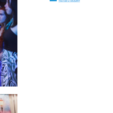
«БлагоТвори»