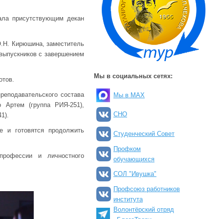
ала присутствующим декан
О.Н. Кирюшина, заместитель
 выпускников с завершением
Мы в социальных сетях:
отов.
реподавательского состава
Мы в MAX
 Артем (группа РИЯ-251),
СНО
1).
е и готовятся продолжить
Студенческий Совет
Профком
профессии и личностного
обучающихся
СОЛ "Ивушка"
Профсоюз работников
института
Волонтёрский отряд