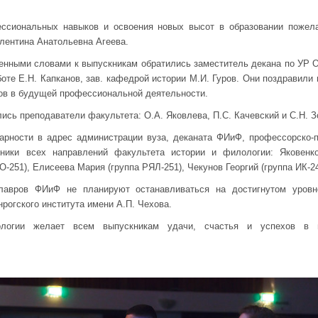
ессиональных навыков и освоения новых высот в образовании пожел
алентина Анатольевна Агеева.
енными словами к выпускникам обратились заместитель декана по УР 
боте Е.Н. Капканов, зав. кафедрой истории М.И. Гуров. Они поздравили
ов в будущей профессиональной деятельности.
сь преподаватели факультета: О.А. Яковлева, П.С. Качевский и С.Н. З
арности в адрес администрации вуза, деканата ФИиФ, профессорско-п
кники всех направлений факультета истории и филологии: Яковенко
О-251), Елисеева Мария (группа РЯЛ-251), Чекунов Георгий (группа ИК-24
алавров ФИиФ не планируют останавливаться на достигнутом уровн
нрогского института имени А.П. Чехова.
логии желает всем выпускникам удачи, счастья и успехов в 