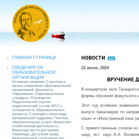
ГЛАВНАЯ СТРАНИЦА
НОВОСТИ
все
СВЕДЕНИЯ ОБ
22 июля, 2024
ОБРАЗОВАТЕЛЬНОЙ
ОРГАНИЗАЦИИ
ВРУЧЕНИЕ 
Основные сведения, Структура и
органы управления образовательной
В концертном зале Таганрогс
организацией, Документы,
Образование, Образовательные
формы обучения факультета и
стандарты, Руководство.
Педагогический (научно-
Этот год особенно знаменат
педагогический) состав, МТО и
оснащенность образовательного
выпуск бакалавров по напра
процесса, Стипендии и иные виды
материальной поддержки, Платные
язык» и «Иностранный язык (а
образовательные услуги, Финансово-
хозяйственная деятельность,
С приветственным словом ко 
Вакантные места для приема
(перевода), Доступная среда,
канд. ист. наук А.А. Волве
Международное сотрудничество