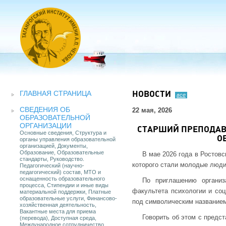
ГЛАВНАЯ СТРАНИЦА
НОВОСТИ
все
СВЕДЕНИЯ ОБ
22 мая, 2026
ОБРАЗОВАТЕЛЬНОЙ
ОРГАНИЗАЦИИ
СТАРШИЙ ПРЕПОДАВА
Основные сведения, Структура и
О
органы управления образовательной
организацией, Документы,
Образование, Образовательные
В мае 2026 года в Ростов
стандарты, Руководство.
которого стали молодые люди 
Педагогический (научно-
педагогический) состав, МТО и
оснащенность образовательного
По приглашению организ
процесса, Стипендии и иные виды
факультета психологии и соц
материальной поддержки, Платные
образовательные услуги, Финансово-
под символическим названием 
хозяйственная деятельность,
Вакантные места для приема
Говорить об этом с предс
(перевода), Доступная среда,
Международное сотрудничество