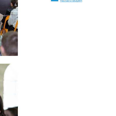
«БлагоТвори»