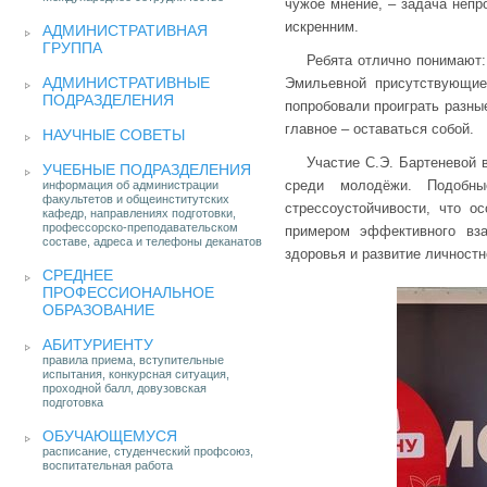
чужое мнение, – задача непр
искренним.
АДМИНИСТРАТИВНАЯ
ГРУППА
Ребята отлично понимают:
АДМИНИСТРАТИВНЫЕ
Эмильевной присутствующие
ПОДРАЗДЕЛЕНИЯ
попробовали проиграть разны
главное – оставаться собой.
НАУЧНЫЕ СОВЕТЫ
Участие С.Э. Бартеневой 
УЧЕБНЫЕ ПОДРАЗДЕЛЕНИЯ
среди молодёжи. Подобн
информация об администрации
факультетов и общеинститутских
стрессоустойчивости, что о
кафедр, направлениях подготовки,
профессорско-преподавательском
примером эффективного вза
составе, адреса и телефоны деканатов
здоровья и развитие личност
СРЕДНЕЕ
ПРОФЕССИОНАЛЬНОЕ
ОБРАЗОВАНИЕ
АБИТУРИЕНТУ
правила приема, вступительные
испытания, конкурсная ситуация,
проходной балл, довузовская
подготовка
ОБУЧАЮЩЕМУСЯ
расписание, студенческий профсоюз,
воспитательная работа