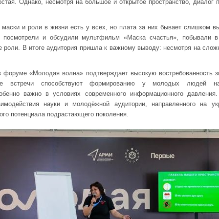
остая. Однако, несмотря на большое и открытое пространство, диалог
 маски и роли в жизни есть у всех, но плата за них бывает слишком в
 посмотрели и обсудили мультфильм «Маска счастья», побывали в
е роли. В итоге аудитория пришла к важному выводу: несмотря на слож
в форуме «Молодая волна» подтверждает высокую востребованность зн
ые встречи способствуют формированию у молодых людей на
собенно важно в условиях современного информационного давления
имодействия науки и молодёжной аудитории, направленного на укр
ного потенциала подрастающего поколения.