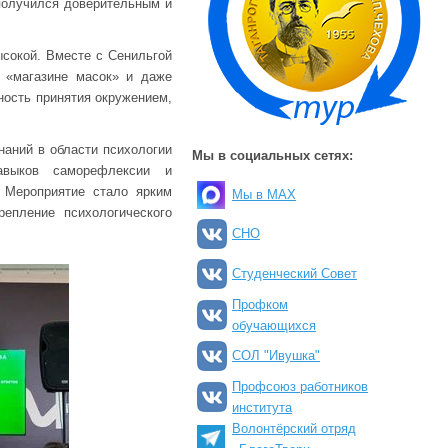
 получился доверительным и
ысокой. Вместе с Сенильгой
 «магазине масок» и даже
ность принятия окружением,
аний в области психологии
Мы в социальных сетях:
выков саморефлексии и
. Мероприятие стало ярким
Мы в MAX
епление психологического
СНО
Студенческий Совет
Профком
обучающихся
СОЛ "Ивушка"
Профсоюз работников
института
Волонтёрский отряд