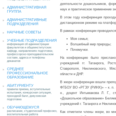
деятельности дошкольников, форм
АДМИНИСТРАТИВНАЯ
наук и практическое применение з
ГРУППА
В этом году конференция проходи
АДМИНИСТРАТИВНЫЕ
дистанционном режиме на платфор
ПОДРАЗДЕЛЕНИЯ
В рамках конференции проводился 
НАУЧНЫЕ СОВЕТЫ
Моя семья;
УЧЕБНЫЕ ПОДРАЗДЕЛЕНИЯ
Волшебный мир природы;
информация об администрации
факультетов и общеинститутских
Почемучки.
кафедр, направлениях подготовки,
профессорско-преподавательском
На конференцию было прислано
составе, адреса и телефоны
деканатов
учреждений гг. Таганрога, Рост
Ставрополя, Неклиновского, Мяс
СРЕДНЕЕ
ПРОФЕССИОНАЛЬНОЕ
области и ДНР.
ОБРАЗОВАНИЕ
В жюри конференции вошли препод
АБИТУРИЕНТУ
ФГБОУ ВО «РГЭУ (РИНХ)» – к. п. н.
правила приема, вступительные
испытания, конкурсная ситуация,
н., доцент Интымакова Л. Г., 
проходной балл, довузовская
«Дошкольное образование» Беляев
подготовка
учреждений г. Таганрога и Неклино
ОБУЧАЮЩЕМУСЯ
расписание, студенческий профсоюз,
Как отметили члены жюри, во мн
воспитательная работа