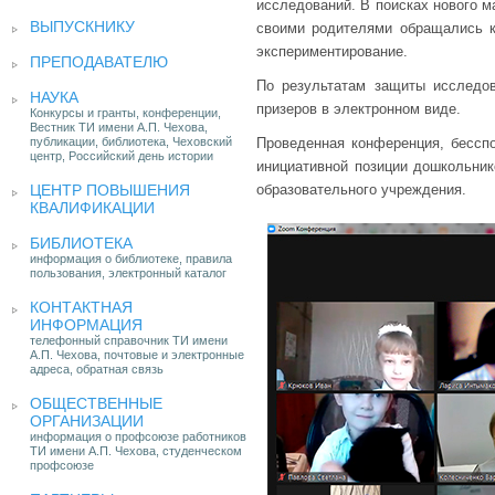
исследований. В поисках нового 
ВЫПУСКНИКУ
своими родителями обращались к
экспериментирование.
ПРЕПОДАВАТЕЛЮ
По результатам защиты исследо
НАУКА
призеров в электронном виде.
Конкурсы и гранты, конференции,
Вестник ТИ имени А.П. Чехова,
публикации, библиотека, Чеховский
Проведенная конференция, бесспо
центр, Российский день истории
инициативной позиции дошкольник
ЦЕНТР ПОВЫШЕНИЯ
образовательного учреждения.
КВАЛИФИКАЦИИ
БИБЛИОТЕКА
информация о библиотеке, правила
пользования, электронный каталог
КОНТАКТНАЯ
ИНФОРМАЦИЯ
телефонный справочник ТИ имени
А.П. Чехова, почтовые и электронные
адреса, обратная связь
ОБЩЕСТВЕННЫЕ
ОРГАНИЗАЦИИ
информация о профсоюзе работников
ТИ имени А.П. Чехова, студенческом
профсоюзе