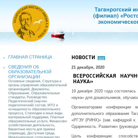
ГЛАВНАЯ СТРАНИЦА
НОВОСТИ
все
СВЕДЕНИЯ ОБ
21 декабря, 2020
ОБРАЗОВАТЕЛЬНОЙ
ВСЕРОССИЙСКАЯ НАУЧН
ОРГАНИЗАЦИИ
Основные сведения, Структура и
НАУКА»
органы управления образовательной
организацией, Документы,
19 декабря 2020 года состоялась
Образование, Образовательные
стандарты, Руководство.
наука» для дошкольников, обучаю
Педагогический (научно-
педагогический) состав, МТО и
Организаторами конференции в
оснащенность образовательного
процесса, Стипендии и иные виды
дополнительного образования Таг
материальной поддержки, Платные
«РГЭУ (РИНХ)» (зав. кафедрой к. 
образовательные услуги, Финансово-
хозяйственная деятельность,
Одаренность. Развитие» (руководит
Вакантные места для приема
(перевода), Доступная среда,
Цель конференции: способств
Международное сотрудничество