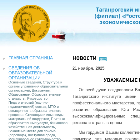
ГЛАВНАЯ СТРАНИЦА
НОВОСТИ
все
СВЕДЕНИЯ ОБ
21 ноября, 2025
ОБРАЗОВАТЕЛЬНОЙ
ОРГАНИЗАЦИИ
УВАЖАЕМЫЕ К
Основные сведения, Структура и
органы управления образовательной
От всей души поздравляем В
организацией, Документы,
Образование, Образовательные
Таганрогского института имен
стандарты, Руководство.
Педагогический (научно-
профессионального мастерства, п
педагогический) состав, МТО и
развитие образования Юга Рос
оснащенность образовательного
процесса, Стипендии и иные виды
высококвалифицированных спец
материальной поддержки, Платные
региона и страны в целом.
образовательные услуги, Финансово-
хозяйственная деятельность,
Вакантные места для приема
Мы гордимся Вашим коллективо
(перевода), Доступная среда,
примером для молодых поколе
Международное сотрудничество