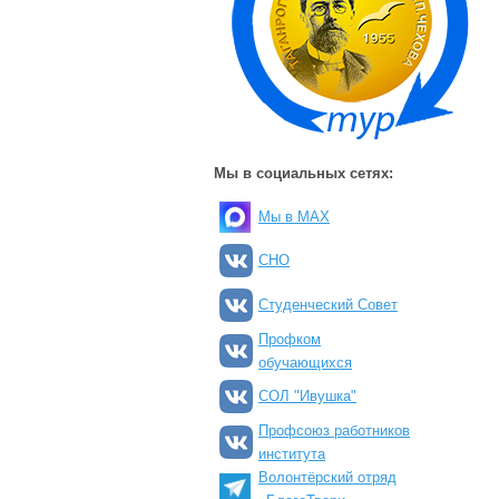
Мы в социальных сетях:
Мы в MAX
СНО
Студенческий Совет
Профком
обучающихся
СОЛ "Ивушка"
Профсоюз работников
института
Волонтёрский отряд