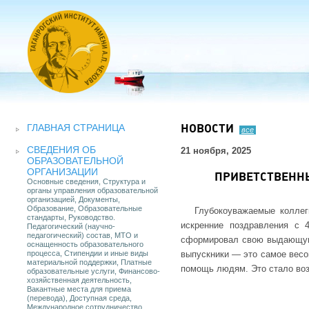
ГЛАВНАЯ СТРАНИЦА
НОВОСТИ
все
СВЕДЕНИЯ ОБ
21 ноября, 2025
ОБРАЗОВАТЕЛЬНОЙ
ОРГАНИЗАЦИИ
ПРИВЕТСТВЕННЫ
Основные сведения, Структура и
органы управления образовательной
организацией, Документы,
Образование, Образовательные
Глубокоуважаемые коллег
стандарты, Руководство.
искренние поздравления с 
Педагогический (научно-
педагогический) состав, МТО и
сформировал свою выдающуюс
оснащенность образовательного
процесса, Стипендии и иные виды
выпускники — это самое весо
материальной поддержки, Платные
помощь людям. Это стало воз
образовательные услуги, Финансово-
хозяйственная деятельность,
Вакантные места для приема
(перевода), Доступная среда,
Международное сотрудничество