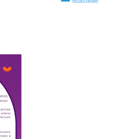
«БлагоТвори»