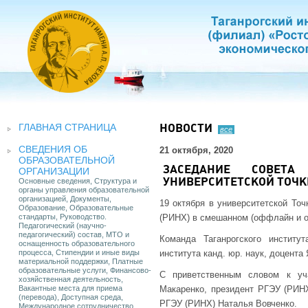
ГЛАВНАЯ СТРАНИЦА
НОВОСТИ
все
СВЕДЕНИЯ ОБ
21 октября, 2020
ОБРАЗОВАТЕЛЬНОЙ
ЗАСЕДАНИЕ СОВЕТ
ОРГАНИЗАЦИИ
Основные сведения, Структура и
УНИВЕРСИТЕТСКОЙ ТОЧК
органы управления образовательной
организацией, Документы,
19 октября в университетской То
Образование, Образовательные
стандарты, Руководство.
(РИНХ) в смешанном (оффлайн и о
Педагогический (научно-
педагогический) состав, МТО и
Команда Таганрогского инстит
оснащенность образовательного
процесса, Стипендии и иные виды
института канд. юр. наук, доцента
материальной поддержки, Платные
образовательные услуги, Финансово-
С приветственным словом к уч
хозяйственная деятельность,
Вакантные места для приема
Макаренко, президент РГЭУ (РИНХ
(перевода), Доступная среда,
РГЭУ (РИНХ) Наталья Вовченко.
Международное сотрудничество