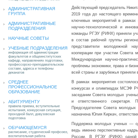
Действующий председатель Никита
АДМИНИСТРАТИВНАЯ
ГРУППА
2019 года до настоящего времени
ключевых мероприятий в рамках 
АДМИНИСТРАТИВНЫЕ
научно-технологической и инно
ПОДРАЗДЕЛЕНИЯ
команды РГЭУ (РИНХ) приняли уча
НАУЧНЫЕ СОВЕТЫ
в состав рабочей группы регион
представители молодежной на
УЧЕБНЫЕ ПОДРАЗДЕЛЕНИЯ
информация об администрации
кооперации при участии Совета 
факультетов и общеинститутских
Международная научно-практиче
кафедр, направлениях подготовки,
профессорско-преподавательском
проблемы экономики, права и бизн
составе, адреса и телефоны
всей страны и зарубежья приняли в
деканатов
СРЕДНЕЕ
В рамках мероприятия состоялос
ПРОФЕССИОНАЛЬНОЕ
конкурсах и олимпиадах МСЭФ РФ
ОБРАЗОВАНИЕ
заседании Совета молодых учены
и ответственного секретаря.
АБИТУРИЕНТУ
правила приема, вступительные
Председателем Совета молодых 
испытания, конкурсная ситуация,
назначена Юлия Киркач, ответстве
проходной балл, довузовская
подготовка
Поддержка молодых ученых — од
ОБУЧАЮЩЕМУСЯ
ведь именно перспективные кадры
расписание, студенческий профсоюз,
воспитательная работа
России. В РГЭУ (РИНХ) одной и