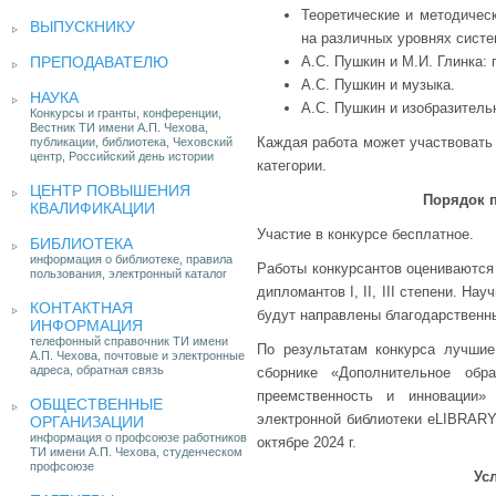
Теоретические и методическ
ВЫПУСКНИКУ
на различных уровнях систе
ПРЕПОДАВАТЕЛЮ
А.С. Пушкин и М.И. Глинка: 
А.С. Пушкин и музыка.
НАУКА
А.С. Пушкин и изобразитель
Конкурсы и гранты, конференции,
Вестник ТИ имени А.П. Чехова,
Каждая работа может участвовать 
публикации, библиотека, Чеховский
центр, Российский день истории
категории.
ЦЕНТР ПОВЫШЕНИЯ
Порядок 
КВАЛИФИКАЦИИ
Участие в конкурсе бесплатное.
БИБЛИОТЕКА
информация о библиотеке, правила
Работы конкурсантов оцениваются
пользования, электронный каталог
дипломантов I, II, III степени. Н
КОНТАКТНАЯ
будут направлены благодарственн
ИНФОРМАЦИЯ
телефонный справочник ТИ имени
По результатам конкурса лучшие
А.П. Чехова, почтовые и электронные
адреса, обратная связь
сборнике «Дополнительное обр
преемственность и инновации
ОБЩЕСТВЕННЫЕ
электронной библиотеки eLIBRARY
ОРГАНИЗАЦИИ
информация о профсоюзе работников
октябре 2024 г.
ТИ имени А.П. Чехова, студенческом
профсоюзе
Ус