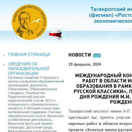
ГЛАВНАЯ СТРАНИЦА
НОВОСТИ
все
СВЕДЕНИЯ ОБ
19 февраля, 2024
ОБРАЗОВАТЕЛЬНОЙ
ОРГАНИЗАЦИИ
МЕЖДУНАРОДНЫЙ КОН
Основные сведения, Структура и
РАБОТ В ОБЛАСТИ 
органы управления образовательной
организацией, Документы,
ОБРАЗОВАНИЯ В РАМК
Образование, Образовательные
РУССКОЙ КЛАССИКИ», 
стандарты, Руководство.
Педагогический (научно-
ДНЯ РОЖДЕНИЯ М.И. 
педагогический) состав, МТО и
РОЖДЕНИ
оснащенность образовательного
процесса, Стипендии и иные виды
Таганрогский институт имени А.
материальной поддержки, Платные
образовательные услуги, Финансово-
приглашает вас принять участи
хозяйственная деятельность,
научных работ в области искус
Вакантные места для приема
(перевода), Доступная среда,
проекта «Золотые имена русско
Международное сотрудничество