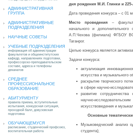
дня рождения
М.И. Глинки и 225
АДМИНИСТРАТИВНАЯ
ГРУППА
Дата проведения конкурса – с 01 м
АДМИНИСТРАТИВНЫЕ
Место проведения
– факульт
ПОДРАЗДЕЛЕНИЯ
начального и дополнительного о
А.П.Чехова (филиала) ФГБОУ ВО
НАУЧНЫЕ СОВЕТЫ
Таганрог.
УЧЕБНЫЕ ПОДРАЗДЕЛЕНИЯ
Целью конкурса является активиза
информация об администрации
факультетов и общеинститутских
кафедр, направлениях подготовки,
Задачи конкурса:
профессорско-преподавательском
составе, адреса и телефоны
актуализация инновационно
деканатов
искусства и музыкального о
СРЕДНЕЕ
раскрытие творческого пот
ПРОФЕССИОНАЛЬНОЕ
в сфере научно-исследоват
ОБРАЗОВАНИЕ
развитие сотрудничества 
АБИТУРИЕНТУ
научно-исследовательским
правила приема, вступительные
искусствоведения и музыкал
испытания, конкурсная ситуация,
проходной балл, довузовская
подготовка
Основные тематически
ОБУЧАЮЩЕМУСЯ
Музыковедческий анализ о
расписание, студенческий профсоюз,
студента);
воспитательная работа