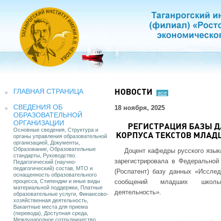
ГЛАВНАЯ СТРАНИЦА
НОВОСТИ
все
СВЕДЕНИЯ ОБ
18 ноября, 2025
ОБРАЗОВАТЕЛЬНОЙ
ОРГАНИЗАЦИИ
РЕГИСТРАЦИЯ БАЗЫ 
Основные сведения, Структура и
КОРПУСА ТЕКСТОВ МЛАД
органы управления образовательной
организацией, Документы,
Образование, Образовательные
Доцент кафедры русского языка
стандарты, Руководство.
зарегистрировала в Федеральной
Педагогический (научно-
педагогический) состав, МТО и
(Роспатент) базу данных «Исслед
оснащенность образовательного
процесса, Стипендии и иные виды
сообщений младших школьни
материальной поддержки, Платные
деятельность».
образовательные услуги, Финансово-
хозяйственная деятельность,
Вакантные места для приема
(перевода), Доступная среда,
Международное сотрудничество