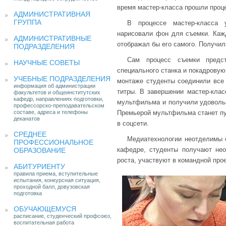
время мастер-класса прошли проц
АДМИНИСТРАТИВНАЯ
ГРУППА
В процессе мастер-класса у
нарисовали фон для съемки. Каж
АДМИНИСТРАТИВНЫЕ
отображал бы его самого. Получил
ПОДРАЗДЕЛЕНИЯ
Сам процесс съемки предс
НАУЧНЫЕ СОВЕТЫ
специального станка и покадрову
УЧЕБНЫЕ ПОДРАЗДЕЛЕНИЯ
монтаже студенты соединили все
информация об администрации
титры. В завершении мастер-клас
факультетов и общеинститутских
кафедр, направлениях подготовки,
мультфильма и получили удовольс
профессорско-преподавательском
составе, адреса и телефоны
Премьерой мультфильма станет пу
деканатов
в соцсети.
СРЕДНЕЕ
Медиатехнологии неотделимы о
ПРОФЕССИОНАЛЬНОЕ
кафедре, студенты получают не
ОБРАЗОВАНИЕ
роста, участвуют в командной про
АБИТУРИЕНТУ
правила приема, вступительные
испытания, конкурсная ситуация,
проходной балл, довузовская
подготовка
ОБУЧАЮЩЕМУСЯ
расписание, студенческий профсоюз,
воспитательная работа