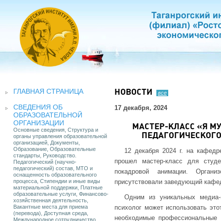
ГЛАВНАЯ СТРАНИЦА
НОВОСТИ
все
СВЕДЕНИЯ ОБ
17 декабря, 2024
ОБРАЗОВАТЕЛЬНОЙ
ОРГАНИЗАЦИИ
МАСТЕР-КЛАСС «Я М
Основные сведения, Структура и
ПЕДАГОГИЧЕСКОГ
органы управления образовательной
организацией, Документы,
Образование, Образовательные
12 декабря 2024 г. на кафедр
стандарты, Руководство.
прошел мастер-класс для студ
Педагогический (научно-
педагогический) состав, МТО и
покадровой анимации. Органи
оснащенность образовательного
процесса, Стипендии и иные виды
присутствовали заведующий кафед
материальной поддержки, Платные
образовательные услуги, Финансово-
Одним из уникальных медиа-н
хозяйственная деятельность,
Вакантные места для приема
психолог может использовать это
(перевода), Доступная среда,
необходимые профессиональные 
Международное сотрудничество