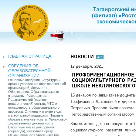
ГЛАВНАЯ СТРАНИЦА
НОВОСТИ
все
СВЕДЕНИЯ ОБ
17 декабря, 2021
ОБРАЗОВАТЕЛЬНОЙ
ПРОФОРИЕНТАЦИОННО
ОРГАНИЗАЦИИ
Основные сведения, Структура и
СОЦИОКУЛЬТУРНОГО РА
органы управления образовательной
ШКОЛЕ НЕКЛИНОВСКОГО
организацией, Документы,
Образование, Образовательные
15 декабря по инициативе доцента
стандарты, Руководство.
Педагогический (научно-
Трофимовны Латышевой и директо
педагогический) состав, МТО и
оснащенность образовательного
Петровича Прасола была проведен
процесса, Стипендии и иные виды
Непосредственным организатором 
материальной поддержки, Платные
образовательные услуги, Финансово-
хозяйственная деятельность,
Заместитель декана факультета 
Вакантные места для приема
социокультурного развития лич
(перевода), Доступная среда,
Международное сотрудничество