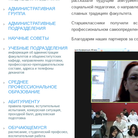
рассказали будущим абитуриен
социальной педагогики, о направл
АДМИНИСТРАТИВНАЯ
ГРУППА
славных традициях факультета.
Старшеклассники получили 
АДМИНИСТРАТИВНЫЕ
ПОДРАЗДЕЛЕНИЯ
профессиональном самоопределени
НАУЧНЫЕ СОВЕТЫ
Благодарим наших партнеров за со
УЧЕБНЫЕ ПОДРАЗДЕЛЕНИЯ
информация об администрации
факультетов и общеинститутских
кафедр, направлениях подготовки,
профессорско-преподавательском
составе, адреса и телефоны
деканатов
СРЕДНЕЕ
ПРОФЕССИОНАЛЬНОЕ
ОБРАЗОВАНИЕ
АБИТУРИЕНТУ
правила приема, вступительные
испытания, конкурсная ситуация,
проходной балл, довузовская
подготовка
ОБУЧАЮЩЕМУСЯ
расписание, студенческий профсоюз,
воспитательная работа