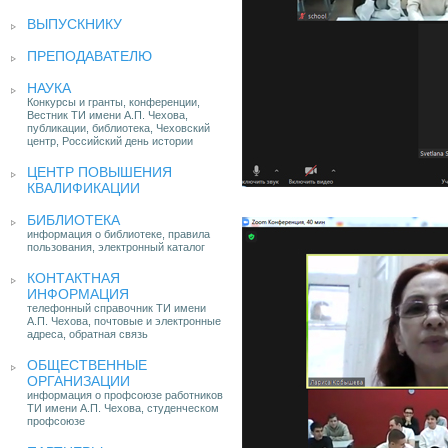
ВЫПУСКНИКУ
ПРЕПОДАВАТЕЛЮ
НАУКА
Конкурсы и гранты, конференции,
Вестник ТИ имени А.П. Чехова,
публикации, библиотека, Чеховский
центр, Российский день истории
ЦЕНТР ПОВЫШЕНИЯ
КВАЛИФИКАЦИИ
БИБЛИОТЕКА
информация о библиотеке, правила
пользования, электронный каталог
КОНТАКТНАЯ
ИНФОРМАЦИЯ
телефонный справочник ТИ имени
А.П. Чехова, почтовые и электронные
адреса, обратная связь
ОБЩЕСТВЕННЫЕ
ОРГАНИЗАЦИИ
информация о профсоюзе работников
ТИ имени А.П. Чехова, студенческом
профсоюзе