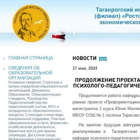
ГЛАВНАЯ СТРАНИЦА
НОВОСТИ
все
СВЕДЕНИЯ ОБ
17 мая, 2024
ОБРАЗОВАТЕЛЬНОЙ
ОРГАНИЗАЦИИ
ПРОДОЛЖЕНИЕ ПРОЕКТ
Основные сведения, Структура и
ПСИХОЛОГО-ПЕДАГОГИЧ
органы управления образовательной
организацией, Документы,
Образование, Образовательные
Продолжается работа кафедры 
стандарты, Руководство.
рамках проекта «Профориентацион
Педагогический (научно-
педагогический) состав, МТО и
магистрантка 1 курса Юлия Малик
оснащенность образовательного
процесса, Стипендии и иные виды
МБОУ СОШ № 1 посёлка Тарасовск
материальной поддержки, Платные
образовательные услуги, Финансово-
На занятии будущие абитури
хозяйственная деятельность,
Вакантные места для приема
реализуемыми в Таганрогском 
(перевода), Доступная среда,
кафедре психолого-педагогическог
Международное сотрудничество