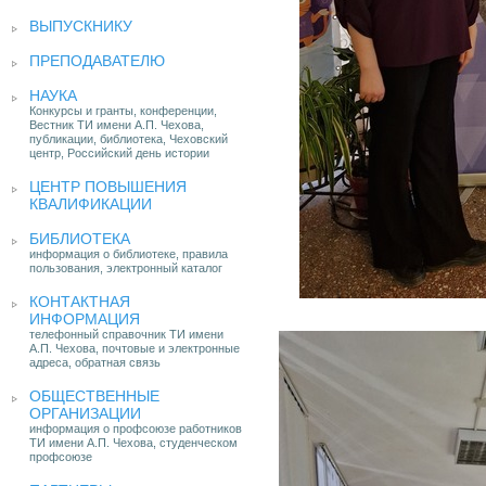
ВЫПУСКНИКУ
ПРЕПОДАВАТЕЛЮ
НАУКА
Конкурсы и гранты, конференции,
Вестник ТИ имени А.П. Чехова,
публикации, библиотека, Чеховский
центр, Российский день истории
ЦЕНТР ПОВЫШЕНИЯ
КВАЛИФИКАЦИИ
БИБЛИОТЕКА
информация о библиотеке, правила
пользования, электронный каталог
КОНТАКТНАЯ
ИНФОРМАЦИЯ
телефонный справочник ТИ имени
А.П. Чехова, почтовые и электронные
адреса, обратная связь
ОБЩЕСТВЕННЫЕ
ОРГАНИЗАЦИИ
информация о профсоюзе работников
ТИ имени А.П. Чехова, студенческом
профсоюзе