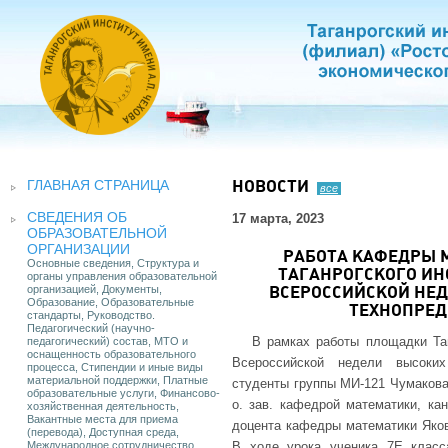
ГЛАВНАЯ СТРАНИЦА
НОВОСТИ
все
СВЕДЕНИЯ ОБ
17 марта, 2023
ОБРАЗОВАТЕЛЬНОЙ
ОРГАНИЗАЦИИ
РАБОТА КАФЕДРЫ 
Основные сведения, Структура и
ТАГАНРОГСКОГО ИНС
органы управления образовательной
организацией, Документы,
ВСЕРОССИЙСКОЙ НЕД
Образование, Образовательные
ТЕХНОПРЕ
стандарты, Руководство.
Педагогический (научно-
В рамках работы площадки Таг
педагогический) состав, МТО и
оснащенность образовательного
Всероссийской недели высоких
процесса, Стипендии и иные виды
материальной поддержки, Платные
студенты группы МИ-121 Чумакова
образовательные услуги, Финансово-
о. зав. кафедрой математики, ка
хозяйственная деятельность,
Вакантные места для приема
доцента кафедры математики Яков
(перевода), Доступная среда,
Международное сотрудничество
В ходе урока ученика 7Е клас