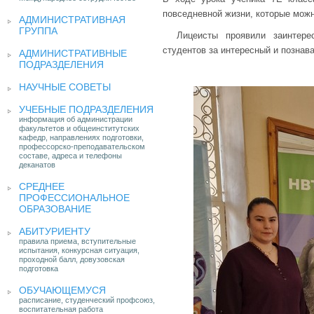
повседневной жизни, которые мож
АДМИНИСТРАТИВНАЯ
ГРУППА
Лицеисты проявили заинтере
студентов за интересный и познав
АДМИНИСТРАТИВНЫЕ
ПОДРАЗДЕЛЕНИЯ
НАУЧНЫЕ СОВЕТЫ
УЧЕБНЫЕ ПОДРАЗДЕЛЕНИЯ
информация об администрации
факультетов и общеинститутских
кафедр, направлениях подготовки,
профессорско-преподавательском
составе, адреса и телефоны
деканатов
СРЕДНЕЕ
ПРОФЕССИОНАЛЬНОЕ
ОБРАЗОВАНИЕ
АБИТУРИЕНТУ
правила приема, вступительные
испытания, конкурсная ситуация,
проходной балл, довузовская
подготовка
ОБУЧАЮЩЕМУСЯ
расписание, студенческий профсоюз,
воспитательная работа