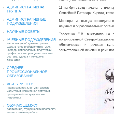
АДМИНИСТРАТИВНАЯ
11 ноября съезд начался с пленар
ГРУППА
Святейший Патриарх Кирилл, кото
АДМИНИСТРАТИВНЫЕ
Мероприятия съезда проходили 
ПОДРАЗДЕЛЕНИЯ
научных и образовательных органи
НАУЧНЫЕ СОВЕТЫ
Тарасенко Е.В. выступила на 
организованной Северо-Кавказск
УЧЕБНЫЕ ПОДРАЗДЕЛЕНИЯ
информация об администрации
«Лексическая и речевая куль
факультетов и общеинститутских
заимствованной лексики в речи по
кафедр, направлениях подготовки,
профессорско-преподавательском
составе, адреса и телефоны
деканатов
СРЕДНЕЕ
ПРОФЕССИОНАЛЬНОЕ
ОБРАЗОВАНИЕ
АБИТУРИЕНТУ
правила приема, вступительные
испытания, конкурсная ситуация,
проходной балл, довузовская
подготовка
ОБУЧАЮЩЕМУСЯ
расписание, студенческий профсоюз,
воспитательная работа