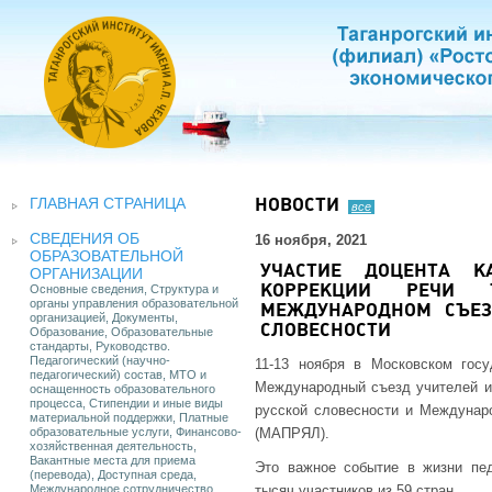
ГЛАВНАЯ СТРАНИЦА
НОВОСТИ
все
СВЕДЕНИЯ ОБ
16 ноября, 2021
ОБРАЗОВАТЕЛЬНОЙ
УЧАСТИЕ ДОЦЕНТА К
ОРГАНИЗАЦИИ
Основные сведения, Структура и
КОРРЕКЦИИ РЕЧИ 
органы управления образовательной
МЕЖДУНАРОДНОМ СЪЕЗ
организацией, Документы,
СЛОВЕСНОСТИ
Образование, Образовательные
стандарты, Руководство.
Педагогический (научно-
11-13 ноября в Московском гос
педагогический) состав, МТО и
Международный съезд учителей и
оснащенность образовательного
процесса, Стипендии и иные виды
русской словесности и Междунаро
материальной поддержки, Платные
образовательные услуги, Финансово-
(МАПРЯЛ).
хозяйственная деятельность,
Вакантные места для приема
Это важное событие в жизни пед
(перевода), Доступная среда,
Международное сотрудничество
тысяч участников из 59 стран.