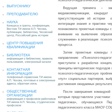
психолого-педагогической деятель
ВЫПУСКНИКУ
Ведущая тренинга – зав.
медиакоммуникации, кандидат
ПРЕПОДАВАТЕЛЮ
присутствующим об истории об
НАУКА
интеграции знания и практики че
Конкурсы и гранты, конференции,
познакомила проектные команды с
Вестник ТИ имени А.П. Чехова,
публикации, библиотека, Чеховский
внимание на выявление образо
центр, Российский день истории
служением» в реализации психоло
ЦЕНТР ПОВЫШЕНИЯ
процесса.
КВАЛИФИКАЦИИ
Затем проектные команды п
БИБЛИОТЕКА
направлению «Психолого-педаг
информация о библиотеке, правила
пользования, электронный каталог
приступили к разработке концеп
принципы методических подходов 
КОНТАКТНАЯ
ИНФОРМАЦИЯ
психолого-педагогическую пробле
телефонный справочник ТИ имени
«пул» социальных партнеров, выб
А.П. Чехова, почтовые и электронные
адреса, обратная связь
достижения ожидаемых результато
ОБЩЕСТВЕННЫЕ
После завершения командной р
ОРГАНИЗАЦИИ
которые представляли участники:
информация о профсоюзе работников
педагогика», обучающиеся Пед
ТИ имени А.П. Чехова, студенческом
профсоюзе
педагогического класса МАОУ СО