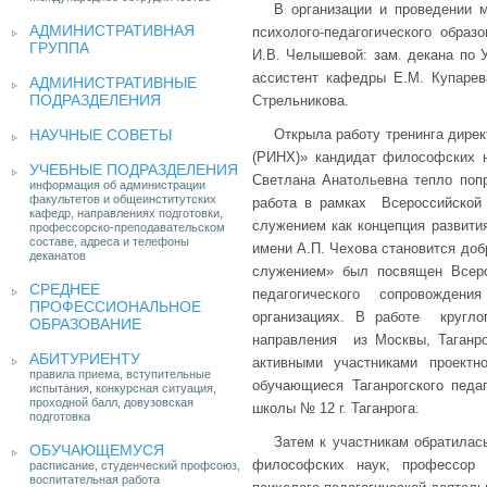
В организации и проведении 
АДМИНИСТРАТИВНАЯ
психолого-педагогического обра
ГРУППА
И.В. Челышевой: зам. декана по 
ассистент кафедры Е.М. Купарева
АДМИНИСТРАТИВНЫЕ
ПОДРАЗДЕЛЕНИЯ
Стрельникова.
НАУЧНЫЕ СОВЕТЫ
Открыла работу тренинга дирек
(РИНХ)» кандидат философских н
УЧЕБНЫЕ ПОДРАЗДЕЛЕНИЯ
Светлана Анатольевна тепло попр
информация об администрации
факультетов и общеинститутских
работа в рамках Всероссийской
кафедр, направлениях подготовки,
служением как концепция развития
профессорско-преподавательском
составе, адреса и телефоны
имени А.П. Чехова становится доб
деканатов
служением» был посвящен Всеро
СРЕДНЕЕ
педагогического сопровожден
ПРОФЕССИОНАЛЬНОЕ
организациях. В работе круглог
ОБРАЗОВАНИЕ
направления из Москвы, Таганро
АБИТУРИЕНТУ
активными участниками проектн
правила приема, вступительные
обучающиеся Таганрогского педаг
испытания, конкурсная ситуация,
проходной балл, довузовская
школы № 12 г. Таганрога.
подготовка
Затем к участникам обратилась
ОБУЧАЮЩЕМУСЯ
философских наук, профессор
расписание, студенческий профсоюз,
воспитательная работа