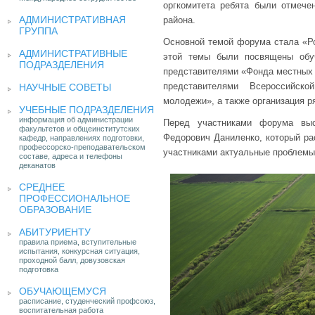
оргкомитета ребята были отмече
АДМИНИСТРАТИВНАЯ
района.
ГРУППА
Основной темой форума стала «Ро
АДМИНИСТРАТИВНЫЕ
этой темы были посвящены обуч
ПОДРАЗДЕЛЕНИЯ
представителями «Фонда местных 
представителями Всероссийск
НАУЧНЫЕ СОВЕТЫ
молодежи», а также организация р
УЧЕБНЫЕ ПОДРАЗДЕЛЕНИЯ
информация об администрации
Перед участниками форума выс
факультетов и общеинститутских
Федорович Даниленко, который ра
кафедр, направлениях подготовки,
профессорско-преподавательском
участниками актуальные проблемы
составе, адреса и телефоны
деканатов
СРЕДНЕЕ
ПРОФЕССИОНАЛЬНОЕ
ОБРАЗОВАНИЕ
АБИТУРИЕНТУ
правила приема, вступительные
испытания, конкурсная ситуация,
проходной балл, довузовская
подготовка
ОБУЧАЮЩЕМУСЯ
расписание, студенческий профсоюз,
воспитательная работа