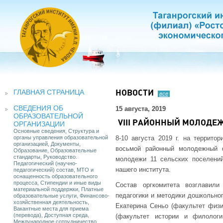
ГЛАВНАЯ СТРАНИЦА
НОВОСТИ
все
СВЕДЕНИЯ ОБ
15 августа, 2019
ОБРАЗОВАТЕЛЬНОЙ
VIII РАЙОННЫЙ МОЛОДЕ
ОРГАНИЗАЦИИ
Основные сведения, Структура и
органы управления образовательной
8-10 августа 2019 г. на террито
организацией, Документы,
восьмой районный молодежный ф
Образование, Образовательные
стандарты, Руководство.
молодежи 11 сельских поселений
Педагогический (научно-
нашего института.
педагогический) состав, МТО и
оснащенность образовательного
процесса, Стипендии и иные виды
Состав оргкомитета возглавили
материальной поддержки, Платные
педагогики и методики дошкольног
образовательные услуги, Финансово-
хозяйственная деятельность,
Екатерина Сеньо (факультет физи
Вакантные места для приема
(перевода), Доступная среда,
(факультет истории и филолог
Международное сотрудничество