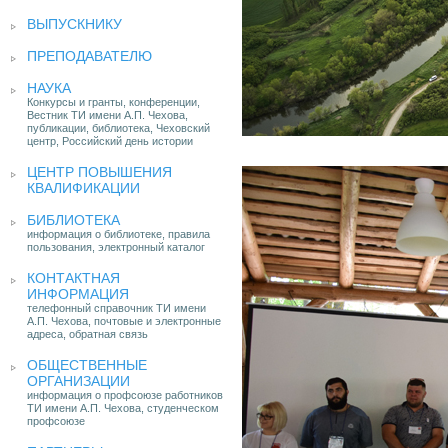
ВЫПУСКНИКУ
ПРЕПОДАВАТЕЛЮ
НАУКА
Конкурсы и гранты, конференции,
Вестник ТИ имени А.П. Чехова,
публикации, библиотека, Чеховский
центр, Российский день истории
ЦЕНТР ПОВЫШЕНИЯ
КВАЛИФИКАЦИИ
БИБЛИОТЕКА
информация о библиотеке, правила
пользования, электронный каталог
КОНТАКТНАЯ
ИНФОРМАЦИЯ
телефонный справочник ТИ имени
А.П. Чехова, почтовые и электронные
адреса, обратная связь
ОБЩЕСТВЕННЫЕ
ОРГАНИЗАЦИИ
информация о профсоюзе работников
ТИ имени А.П. Чехова, студенческом
профсоюзе