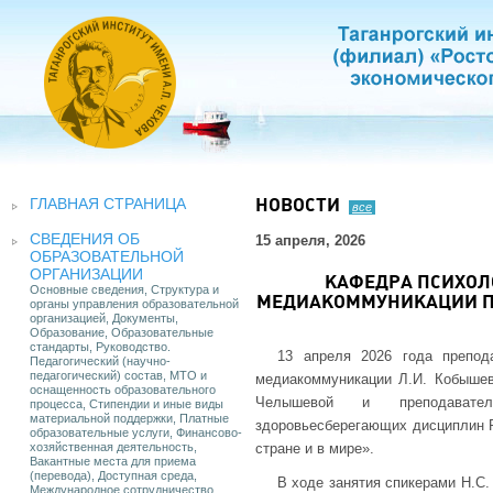
ГЛАВНАЯ СТРАНИЦА
НОВОСТИ
все
СВЕДЕНИЯ ОБ
15 апреля, 2026
ОБРАЗОВАТЕЛЬНОЙ
ОРГАНИЗАЦИИ
КАФЕДРА ПСИХОЛ
Основные сведения, Структура и
МЕДИАКОММУНИКАЦИИ П
органы управления образовательной
организацией, Документы,
Образование, Образовательные
стандарты, Руководство.
13 апреля 2026 года препода
Педагогический (научно-
педагогический) состав, МТО и
медиакоммуникации Л.И. Кобыше
оснащенность образовательного
Челышевой и преподавател
процесса, Стипендии и иные виды
материальной поддержки, Платные
здоровьесберегающих дисциплин Р
образовательные услуги, Финансово-
хозяйственная деятельность,
стране и в мире».
Вакантные места для приема
(перевода), Доступная среда,
В ходе занятия спикерами Н.С. 
Международное сотрудничество