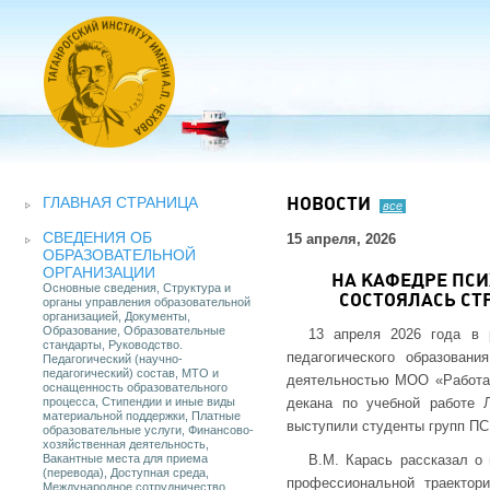
ГЛАВНАЯ СТРАНИЦА
НОВОСТИ
все
СВЕДЕНИЯ ОБ
15 апреля, 2026
ОБРАЗОВАТЕЛЬНОЙ
ОРГАНИЗАЦИИ
НА КАФЕДРЕ ПС
Основные сведения, Структура и
СОСТОЯЛАСЬ СТ
органы управления образовательной
организацией, Документы,
Образование, Образовательные
13 апреля 2026 года в 
стандарты, Руководство.
педагогического образован
Педагогический (научно-
педагогический) состав, МТО и
деятельностью МОО «Работа
оснащенность образовательного
процесса, Стипендии и иные виды
декана по учебной работе 
материальной поддержки, Платные
выступили студенты групп ПС
образовательные услуги, Финансово-
хозяйственная деятельность,
Вакантные места для приема
В.М. Карась рассказал о
(перевода), Доступная среда,
профессиональной траектор
Международное сотрудничество