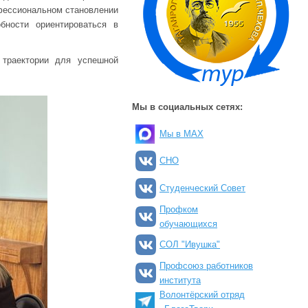
фессиональном становлении
бности ориентироваться в
траектории для успешной
Мы в социальных сетях:
Мы в MAX
СНО
Студенческий Совет
Профком
обучающихся
СОЛ "Ивушка"
Профсоюз работников
института
Волонтёрский отряд