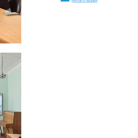
«БлагоТвори»