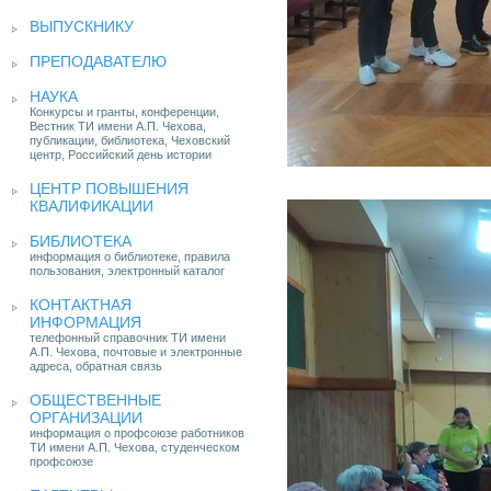
ВЫПУСКНИКУ
ПРЕПОДАВАТЕЛЮ
НАУКА
Конкурсы и гранты, конференции,
Вестник ТИ имени А.П. Чехова,
публикации, библиотека, Чеховский
центр, Российский день истории
ЦЕНТР ПОВЫШЕНИЯ
КВАЛИФИКАЦИИ
БИБЛИОТЕКА
информация о библиотеке, правила
пользования, электронный каталог
КОНТАКТНАЯ
ИНФОРМАЦИЯ
телефонный справочник ТИ имени
А.П. Чехова, почтовые и электронные
адреса, обратная связь
ОБЩЕСТВЕННЫЕ
ОРГАНИЗАЦИИ
информация о профсоюзе работников
ТИ имени А.П. Чехова, студенческом
профсоюзе