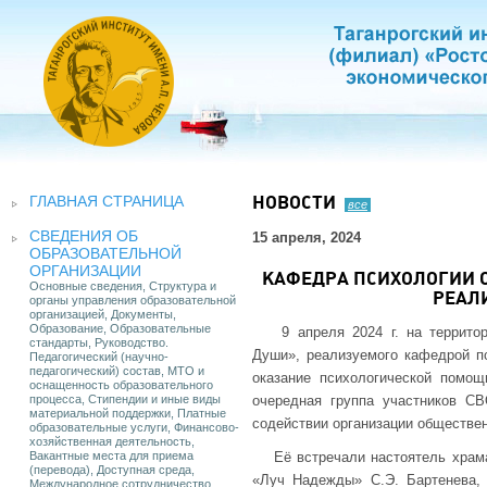
ГЛАВНАЯ СТРАНИЦА
НОВОСТИ
все
СВЕДЕНИЯ ОБ
15 апреля, 2024
ОБРАЗОВАТЕЛЬНОЙ
ОРГАНИЗАЦИИ
КАФЕДРА ПСИХОЛОГИИ 
Основные сведения, Структура и
РЕАЛ
органы управления образовательной
организацией, Документы,
Образование, Образовательные
9 апреля 2024 г. на террито
стандарты, Руководство.
Души», реализуемого кафедрой п
Педагогический (научно-
педагогический) состав, МТО и
оказание психологической помо
оснащенность образовательного
процесса, Стипендии и иные виды
очередная группа участников С
материальной поддержки, Платные
содействии организации обществ
образовательные услуги, Финансово-
хозяйственная деятельность,
Вакантные места для приема
Её встречали настоятель храм
(перевода), Доступная среда,
«Луч Надежды» С.Э. Бартенева, 
Международное сотрудничество