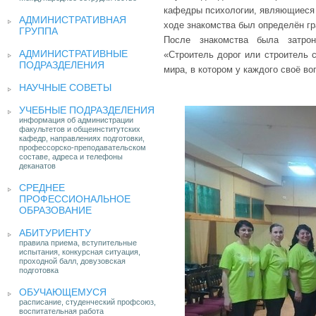
кафедры психологии, являющиеся 
АДМИНИСТРАТИВНАЯ
ходе знакомства был определён г
ГРУППА
После знакомства была затрон
АДМИНИСТРАТИВНЫЕ
«Строитель дорог или строитель с
ПОДРАЗДЕЛЕНИЯ
мира, в котором у каждого своё в
НАУЧНЫЕ СОВЕТЫ
УЧЕБНЫЕ ПОДРАЗДЕЛЕНИЯ
информация об администрации
факультетов и общеинститутских
кафедр, направлениях подготовки,
профессорско-преподавательском
составе, адреса и телефоны
деканатов
СРЕДНЕЕ
ПРОФЕССИОНАЛЬНОЕ
ОБРАЗОВАНИЕ
АБИТУРИЕНТУ
правила приема, вступительные
испытания, конкурсная ситуация,
проходной балл, довузовская
подготовка
ОБУЧАЮЩЕМУСЯ
расписание, студенческий профсоюз,
воспитательная работа