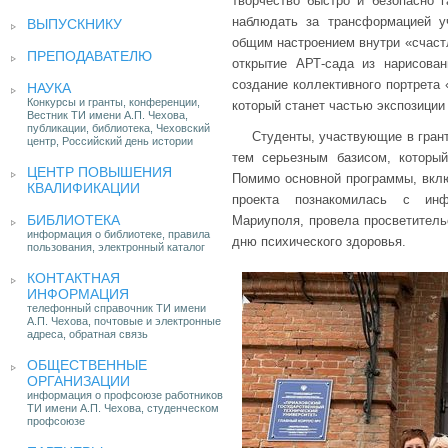
творчество быстро и безопасно г
наблюдать за трансформацией у
ВЫПУСКНИКУ
общим настроением внутри «счаст
ПРЕПОДАВАТЕЛЮ
открытие АРТ-сада из нарисова
создание коллективного портрета 
НАУКА
Конкурсы и гранты, конференции,
который станет частью экспозиции
Вестник ТИ имени А.П. Чехова,
публикации, библиотека, Чеховский
Студенты, участвующие в грант
центр, Российский день истории
тем серьезным базисом, который
ЦЕНТР ПОВЫШЕНИЯ
Помимо основной программы, вклю
КВАЛИФИКАЦИИ
проекта познакомилась с инфр
БИБЛИОТЕКА
Мариуполя, провела просветител
информация о библиотеке, правила
дню психического здоровья
пользования, электронный каталог
КОНТАКТНАЯ
ИНФОРМАЦИЯ
телефонный справочник ТИ имени
А.П. Чехова, почтовые и электронные
адреса, обратная связь
ОБЩЕСТВЕННЫЕ
ОРГАНИЗАЦИИ
информация о профсоюзе работников
ТИ имени А.П. Чехова, студенческом
профсоюзе