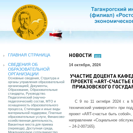
ГЛАВНАЯ СТРАНИЦА
НОВОСТИ
все
СВЕДЕНИЯ ОБ
14 октября, 2024
ОБРАЗОВАТЕЛЬНОЙ
ОРГАНИЗАЦИИ
УЧАСТИЕ ДОЦЕНТА КАФЕ
Основные сведения, Структура и
ПРОЕКТЕ «ART-СЧАСТЬЕ
органы управления образовательной
организацией, Документы,
ПРИАЗОВСКОГО ГОСУДАР
Образование, Образовательные
стандарты, Руководство.
Педагогический (научно-
С 9 по 11 октября 2024 г. в
педагогический) состав, МТО и
оснащенность образовательного
технический университет» при по
процесса, Стипендии и иные виды
материальной поддержки, Платные
проект «ART-счастье быть собой»,
образовательные услуги, Финансово-
направлении «Социальное обслужи
хозяйственная деятельность,
Вакантные места для приема
– 24-2-007165).
(перевода), Доступная среда,
Международное сотрудничество