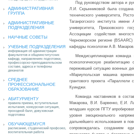
Под руководством автора и ру
АДМИНИСТРАТИВНАЯ
Л.И. Скрынниковой была создана
ГРУППА
технического университета, Рост
Таганрогского института имени
АДМИНИСТРАТИВНЫЕ
ПОДРАЗДЕЛЕНИЯ
университета, Приазовского го
Ассоциации содействия многос
НАУЧНЫЕ СОВЕТЫ
Черноморском регионе (BSAARC)
УЧЕБНЫЕ ПОДРАЗДЕЛЕНИЯ
кафедры психологии А.В. Макаров
информация об администрации
факультетов и общеинститутских
Междисциплинарная команда 
кафедр, направлениях подготовки,
психологическую реабилитацию 
профессорско-преподавательском
составе, адреса и телефоны
пережившей ситуацию военных дей
деканатов
«Мариупольская машина време
СРЕДНЕЕ
грантового проекта «Параллели
ПРОФЕССИОНАЛЬНОЕ
Куинджи.
ОБРАЗОВАНИЕ
Команда наставников в состав
АБИТУРИЕНТУ
Макарова, В.И. Барвенко, Е.И. Л
правила приема, вступительные
испытания, конкурсная ситуация,
младших курсов ПГТУ апробироват
проходной балл, довузовская
подготовка
уровня эмоционального напряж
дальнейшего использования в пов
ОБУЧАЮЩЕМУСЯ
сопровождалась созданием еди
расписание, студенческий профсоюз,
воспитательная работа