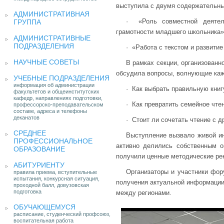
выступила с двумя содержательн
АДМИНИСТРАТИВНАЯ
· «Роль совместной деятел
ГРУППА
грамотности младшего школьника»
АДМИНИСТРАТИВНЫЕ
ПОДРАЗДЕЛЕНИЯ
· «Работа с текстом и развитие
НАУЧНЫЕ СОВЕТЫ
В рамках секции, организован
обсудила вопросы, волнующие кажд
УЧЕБНЫЕ ПОДРАЗДЕЛЕНИЯ
информация об администрации
· Как выбрать правильную книг
факультетов и общеинститутских
кафедр, направлениях подготовки,
· Как превратить семейное чтен
профессорско-преподавательском
составе, адреса и телефоны
деканатов
· Стоит ли сочетать чтение с 
СРЕДНЕЕ
Выступление вызвало живой и
ПРОФЕССИОНАЛЬНОЕ
активно делились собственным о
ОБРАЗОВАНИЕ
получили ценные методические ре
АБИТУРИЕНТУ
Организаторы и участники фор
правила приема, вступительные
испытания, конкурсная ситуация,
получения актуальной информации,
проходной балл, довузовская
подготовка
между регионами.
ОБУЧАЮЩЕМУСЯ
расписание, студенческий профсоюз,
воспитательная работа