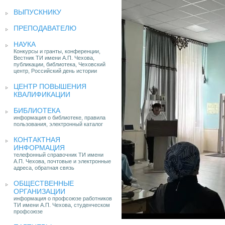
ВЫПУСКНИКУ
ПРЕПОДАВАТЕЛЮ
НАУКА
Конкурсы и гранты, конференции,
Вестник ТИ имени А.П. Чехова,
публикации, библиотека, Чеховский
центр, Российский день истории
ЦЕНТР ПОВЫШЕНИЯ
КВАЛИФИКАЦИИ
БИБЛИОТЕКА
информация о библиотеке, правила
пользования, электронный каталог
КОНТАКТНАЯ
ИНФОРМАЦИЯ
телефонный справочник ТИ имени
А.П. Чехова, почтовые и электронные
адреса, обратная связь
ОБЩЕСТВЕННЫЕ
ОРГАНИЗАЦИИ
информация о профсоюзе работников
ТИ имени А.П. Чехова, студенческом
профсоюзе