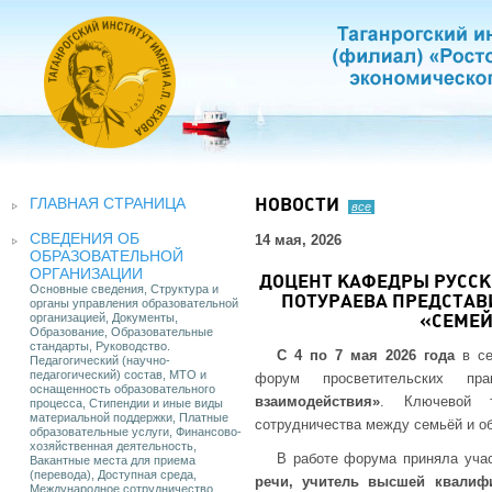
ГЛАВНАЯ СТРАНИЦА
НОВОСТИ
все
СВЕДЕНИЯ ОБ
14 мая, 2026
ОБРАЗОВАТЕЛЬНОЙ
ОРГАНИЗАЦИИ
ДОЦЕНТ КАФЕДРЫ РУССКО
Основные сведения, Структура и
ПОТУРАЕВА ПРЕДСТАВ
органы управления образовательной
организацией, Документы,
«СЕМЕЙ
Образование, Образовательные
стандарты, Руководство.
С 4 по 7 мая 2026 года
в се
Педагогический (научно-
педагогический) состав, МТО и
форум просветительских п
оснащенность образовательного
взаимодействия»
. Ключевой т
процесса, Стипендии и иные виды
материальной поддержки, Платные
сотрудничества между семьёй и о
образовательные услуги, Финансово-
хозяйственная деятельность,
В работе форума приняла уча
Вакантные места для приема
(перевода), Доступная среда,
речи, учитель высшей квалиф
Международное сотрудничество