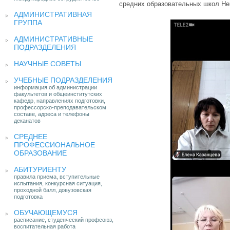
средних образовательных школ Не
АДМИНИСТРАТИВНАЯ
ГРУППА
АДМИНИСТРАТИВНЫЕ
ПОДРАЗДЕЛЕНИЯ
НАУЧНЫЕ СОВЕТЫ
УЧЕБНЫЕ ПОДРАЗДЕЛЕНИЯ
информация об администрации
факультетов и общеинститутских
кафедр, направлениях подготовки,
профессорско-преподавательском
составе, адреса и телефоны
деканатов
СРЕДНЕЕ
ПРОФЕССИОНАЛЬНОЕ
ОБРАЗОВАНИЕ
АБИТУРИЕНТУ
правила приема, вступительные
испытания, конкурсная ситуация,
проходной балл, довузовская
подготовка
ОБУЧАЮЩЕМУСЯ
расписание, студенческий профсоюз,
воспитательная работа