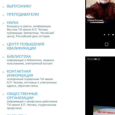
ВЫПУСКНИКУ
ПРЕПОДАВАТЕЛЮ
НАУКА
Конкурсы и гранты, конференции,
Вестник ТИ имени А.П. Чехова,
публикации, библиотека, Чеховский
центр, Российский день истории
ЦЕНТР ПОВЫШЕНИЯ
КВАЛИФИКАЦИИ
БИБЛИОТЕКА
информация о библиотеке, правила
пользования, электронный каталог
КОНТАКТНАЯ
ИНФОРМАЦИЯ
телефонный справочник ТИ имени
А.П. Чехова, почтовые и электронные
адреса, обратная связь
ОБЩЕСТВЕННЫЕ
ОРГАНИЗАЦИИ
информация о профсоюзе работников
ТИ имени А.П. Чехова, студенческом
профсоюзе