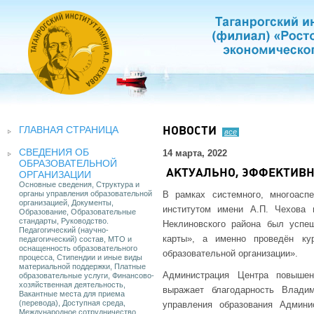
ГЛАВНАЯ СТРАНИЦА
НОВОСТИ
все
СВЕДЕНИЯ ОБ
14 марта, 2022
ОБРАЗОВАТЕЛЬНОЙ
АКТУАЛЬНО, ЭФФЕКТИВН
ОРГАНИЗАЦИИ
Основные сведения, Структура и
органы управления образовательной
В рамках системного, многоаспе
организацией, Документы,
институтом имени А.П. Чехова 
Образование, Образовательные
стандарты, Руководство.
Неклиновского района был успе
Педагогический (научно-
карты», а именно проведён ку
педагогический) состав, МТО и
оснащенность образовательного
образовательной организации».
процесса, Стипендии и иные виды
материальной поддержки, Платные
Администрация Центра повыше
образовательные услуги, Финансово-
хозяйственная деятельность,
выражает благодарность Влади
Вакантные места для приема
(перевода), Доступная среда,
управления образования Админи
Международное сотрудничество