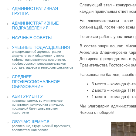
Следующий этап - конкурсная
АДМИНИСТРАТИВНАЯ
каждый правильный ответ ком
ГРУППА
На заключительном этапе 
АДМИНИСТРАТИВНЫЕ
организаций, после чего все
ПОДРАЗДЕЛЕНИЯ
По итогам работы участники 
НАУЧНЫЕ СОВЕТЫ
В состав жюри вошли: Михаи
УЧЕБНЫЕ ПОДРАЗДЕЛЕНИЯ
информация об администрации
Анжелика Владимировна Каряг
факультетов и общеинститутских
Дегтярева (председатель ст
кафедр, направлениях подготовки,
профессорско-преподавательском
Правительства Ростовской об
составе, адреса и телефоны деканатов
На основании баллов, зарабо
СРЕДНЕЕ
ПРОФЕССИОНАЛЬНОЕ
3 место – команда ф-та
ОБРАЗОВАНИЕ
2 место – команда ТТИ
АБИТУРИЕНТУ
1 место – команда ф-та
правила приема, вступительные
испытания, конкурсная ситуация,
Мы благодарим администраци
проходной балл, довузовская
Чехова с победой!
подготовка
ОБУЧАЮЩЕМУСЯ
расписание, студенческий профсоюз,
воспитательная работа