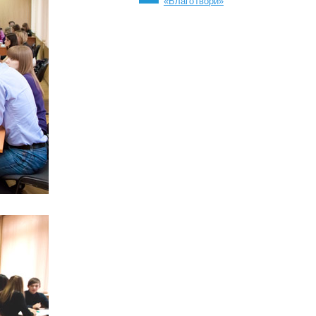
«БлагоТвори»