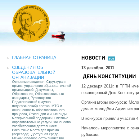
ГЛАВНАЯ СТРАНИЦА
НОВОСТИ
все
СВЕДЕНИЯ ОБ
13 декабря, 2011
ОБРАЗОВАТЕЛЬНОЙ
ДЕНЬ КОНСТИТУЦИИ
ОРГАНИЗАЦИИ
Основные сведения, Структура и
органы управления образовательной
12 декабря 2011г. в ТГПИ име
организацией, Документы,
посвященный Дню Конституци
Образование, Образовательные
стандарты, Руководство.
Педагогический (научно-
Организаторы конкурса: Моло
педагогический) состав, МТО и
делам молодёжи Администраци
оснащенность образовательного
процесса, Стипендии и иные виды
материальной поддержки, Платные
В конкурсе приняли участие 
образовательные услуги, Финансово-
хозяйственная деятельность,
Началось мероприятие с озна
Вакантные места для приема
(перевода), Доступная среда,
рубежом.
Международное сотрудничество