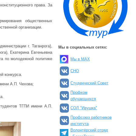
конституционного права. За
рмирования общественных
ственной организации.
инистрации г. Таганрога),
Мы в социальных сетях:
ога), Екатерина Евгеньевна
та по молодежной политике
Мы в MAX
СНО
й конкурса.
Студенческий Совет
мени А.П. Чехова;
Профком
а.
обучающихся
студентов ТГПИ имени А.П.
СОЛ "Ивушка"
Профсоюз работников
института
Волонтёрский отряд