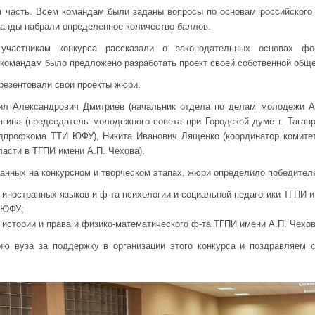
 часть. Всем командам были заданы вопросы по основам российского 
анды набрали определенное количество баллов.
участникам конкурса рассказали о законодательных основах фо
м командам было предложено разработать проект своей собственной обще
презентовали свои проекты жюри.
л Александрович Дмитриев (начальник отдела по делам молодежи Адм
ина (председатель молодежного совета при Городской думе г. Таганр
удпрофкома ТТИ ЮФУ), Никита Иванович Лященко (координатор комите
ласти в ТГПИ имени А.П. Чехова).
танных на конкурсном и творческом этапах, жюри определило победителе
 иностранных языков и ф-та психологии и социальной педагогики ТГПИ и
 ЮФУ;
 истории и права и физико-математического ф-та ТГПИ имени А.П. Чехов
ю вуза за поддержку в организации этого конкурса и поздравляем 