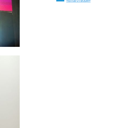
«БлагоТвори»