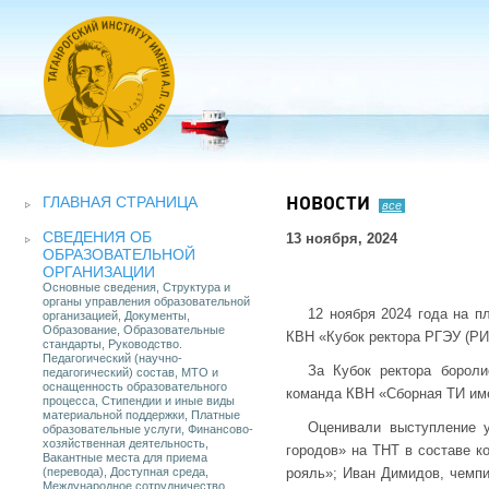
ГЛАВНАЯ СТРАНИЦА
НОВОСТИ
все
СВЕДЕНИЯ ОБ
13 ноября, 2024
ОБРАЗОВАТЕЛЬНОЙ
ОРГАНИЗАЦИИ
Основные сведения, Структура и
органы управления образовательной
12 ноября 2024 года на п
организацией, Документы,
Образование, Образовательные
КВН «Кубок ректора РГЭУ (РИ
стандарты, Руководство.
Педагогический (научно-
За Кубок ректора бороли
педагогический) состав, МТО и
оснащенность образовательного
команда КВН «Сборная ТИ име
процесса, Стипендии и иные виды
материальной поддержки, Платные
Оценивали выступление у
образовательные услуги, Финансово-
хозяйственная деятельность,
городов» на ТНТ в составе 
Вакантные места для приема
(перевода), Доступная среда,
рояль»; Иван Димидов, чемп
Международное сотрудничество