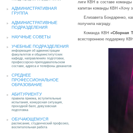
лиги КВН в составе команды 
АДМИНИСТРАТИВНАЯ
капитан команды КВН «Хочу 
ГРУППА
Елизавета Бондаренко, ка
АДМИНИСТРАТИВНЫЕ
получила награду.
ПОДРАЗДЕЛЕНИЯ
Команда КВН
«
Сборная Т
НАУЧНЫЕ СОВЕТЫ
всестороннюю поддержку КВН
УЧЕБНЫЕ ПОДРАЗДЕЛЕНИЯ
информация об администрации
факультетов и общеинститутских
кафедр, направлениях подготовки,
профессорско-преподавательском
составе, адреса и телефоны деканатов
СРЕДНЕЕ
ПРОФЕССИОНАЛЬНОЕ
ОБРАЗОВАНИЕ
АБИТУРИЕНТУ
правила приема, вступительные
испытания, конкурсная ситуация,
проходной балл, довузовская
подготовка
ОБУЧАЮЩЕМУСЯ
расписание, студенческий профсоюз,
воспитательная работа