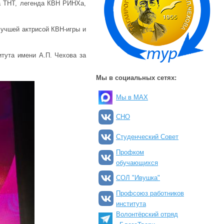
а ТНТ, легенда КВН РИНХа,
лучшей актрисой КВН-игры и
итута имени А.П. Чехова за
Мы в социальных сетях:
Мы в MAX
СНО
Студенческий Совет
Профком
обучающихся
СОЛ "Ивушка"
Профсоюз работников
института
Волонтёрский отряд