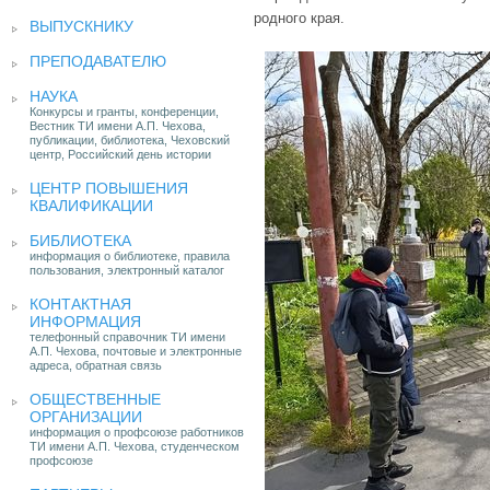
родного края.
ВЫПУСКНИКУ
ПРЕПОДАВАТЕЛЮ
НАУКА
Конкурсы и гранты, конференции,
Вестник ТИ имени А.П. Чехова,
публикации, библиотека, Чеховский
центр, Российский день истории
ЦЕНТР ПОВЫШЕНИЯ
КВАЛИФИКАЦИИ
БИБЛИОТЕКА
информация о библиотеке, правила
пользования, электронный каталог
КОНТАКТНАЯ
ИНФОРМАЦИЯ
телефонный справочник ТИ имени
А.П. Чехова, почтовые и электронные
адреса, обратная связь
ОБЩЕСТВЕННЫЕ
ОРГАНИЗАЦИИ
информация о профсоюзе работников
ТИ имени А.П. Чехова, студенческом
профсоюзе