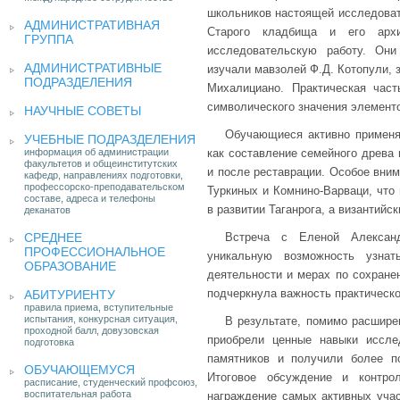
школьников настоящей исследоват
АДМИНИСТРАТИВНАЯ
Старого кладбища и его архи
ГРУППА
исследовательскую работу. Они
АДМИНИСТРАТИВНЫЕ
изучали мавзолей Ф.Д. Котопули, 
ПОДРАЗДЕЛЕНИЯ
Михалициано. Практическая час
символического значения элементо
НАУЧНЫЕ СОВЕТЫ
Обучающиеся активно применял
УЧЕБНЫЕ ПОДРАЗДЕЛЕНИЯ
информация об администрации
как составление семейного древа 
факультетов и общеинститутских
и после реставрации. Особое вни
кафедр, направлениях подготовки,
профессорско-преподавательском
Туркиных и Комнино-Варваци, что
составе, адреса и телефоны
в развитии Таганрога, а византийс
деканатов
СРЕДНЕЕ
Встреча с Еленой Александ
ПРОФЕССИОНАЛЬНОЕ
уникальную возможность узнат
ОБРАЗОВАНИЕ
деятельности и мерах по сохранен
подчеркнула важность практическо
АБИТУРИЕНТУ
правила приема, вступительные
испытания, конкурсная ситуация,
В результате, помимо расшире
проходной балл, довузовская
приобрели ценные навыки иссле
подготовка
памятников и получили более п
ОБУЧАЮЩЕМУСЯ
Итоговое обсуждение и контро
расписание, студенческий профсоюз,
воспитательная работа
награждение самых активных учас