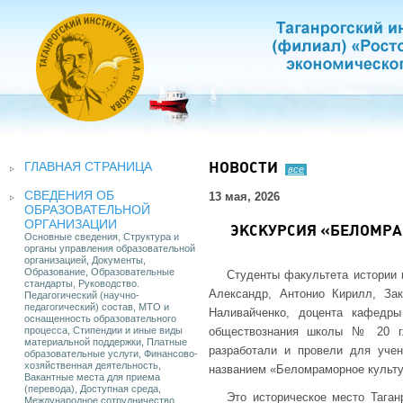
ГЛАВНАЯ СТРАНИЦА
НОВОСТИ
все
СВЕДЕНИЯ ОБ
13 мая, 2026
ОБРАЗОВАТЕЛЬНОЙ
ОРГАНИЗАЦИИ
ЭКСКУРСИЯ «БЕЛОМРА
Основные сведения, Структура и
органы управления образовательной
организацией, Документы,
Образование, Образовательные
Студенты факультета истории 
стандарты, Руководство.
Александр, Антонио Кирилл, За
Педагогический (научно-
педагогический) состав, МТО и
Наливайченко, доцента кафедры
оснащенность образовательного
процесса, Стипендии и иные виды
обществознания школы № 20 г. 
материальной поддержки, Платные
разработали и провели для учен
образовательные услуги, Финансово-
хозяйственная деятельность,
названием «Беломраморное культу
Вакантные места для приема
(перевода), Доступная среда,
Это историческое место Таган
Международное сотрудничество