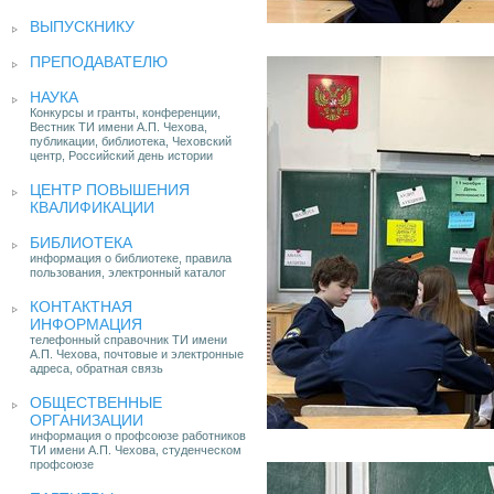
ВЫПУСКНИКУ
ПРЕПОДАВАТЕЛЮ
НАУКА
Конкурсы и гранты, конференции,
Вестник ТИ имени А.П. Чехова,
публикации, библиотека, Чеховский
центр, Российский день истории
ЦЕНТР ПОВЫШЕНИЯ
КВАЛИФИКАЦИИ
БИБЛИОТЕКА
информация о библиотеке, правила
пользования, электронный каталог
КОНТАКТНАЯ
ИНФОРМАЦИЯ
телефонный справочник ТИ имени
А.П. Чехова, почтовые и электронные
адреса, обратная связь
ОБЩЕСТВЕННЫЕ
ОРГАНИЗАЦИИ
информация о профсоюзе работников
ТИ имени А.П. Чехова, студенческом
профсоюзе