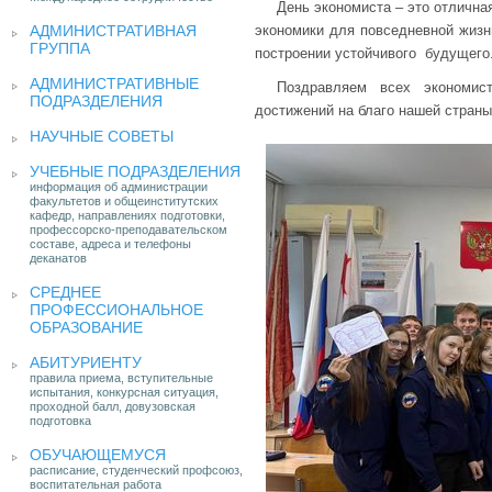
День экономиста – это отлична
АДМИНИСТРАТИВНАЯ
экономики для повседневной жизн
ГРУППА
построении устойчивого будущего
АДМИНИСТРАТИВНЫЕ
Поздравляем всех экономи
ПОДРАЗДЕЛЕНИЯ
достижений на благо нашей страны
НАУЧНЫЕ СОВЕТЫ
УЧЕБНЫЕ ПОДРАЗДЕЛЕНИЯ
информация об администрации
факультетов и общеинститутских
кафедр, направлениях подготовки,
профессорско-преподавательском
составе, адреса и телефоны
деканатов
СРЕДНЕЕ
ПРОФЕССИОНАЛЬНОЕ
ОБРАЗОВАНИЕ
АБИТУРИЕНТУ
правила приема, вступительные
испытания, конкурсная ситуация,
проходной балл, довузовская
подготовка
ОБУЧАЮЩЕМУСЯ
расписание, студенческий профсоюз,
воспитательная работа