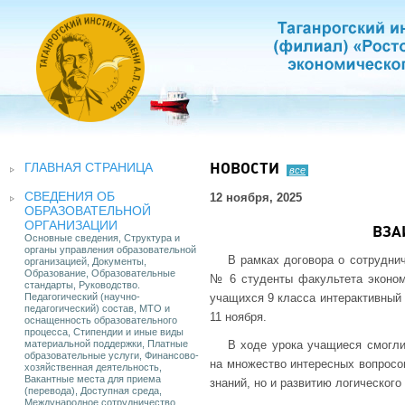
ГЛАВНАЯ СТРАНИЦА
НОВОСТИ
все
СВЕДЕНИЯ ОБ
12 ноября, 2025
ОБРАЗОВАТЕЛЬНОЙ
ОРГАНИЗАЦИИ
ВЗА
Основные сведения, Структура и
органы управления образовательной
В рамках договора о сотрудни
организацией, Документы,
Образование, Образовательные
№ 6 студенты факультета эконом
стандарты, Руководство.
Педагогический (научно-
учащихся 9 класса интерактивный
педагогический) состав, МТО и
11 ноября.
оснащенность образовательного
процесса, Стипендии и иные виды
материальной поддержки, Платные
В ходе урока учащиеся смогли
образовательные услуги, Финансово-
на множество интересных вопросов
хозяйственная деятельность,
Вакантные места для приема
знаний, но и развитию логическог
(перевода), Доступная среда,
Международное сотрудничество