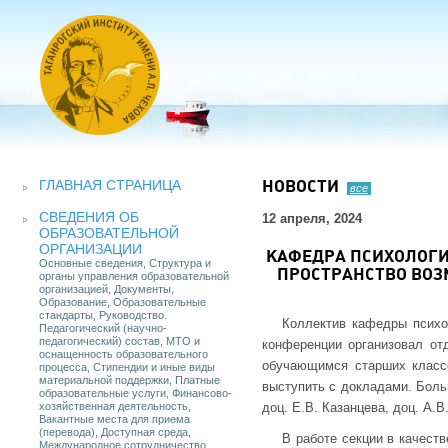
ГЛАВНАЯ СТРАНИЦА
НОВОСТИ
все
СВЕДЕНИЯ ОБ
12 апреля, 2024
ОБРАЗОВАТЕЛЬНОЙ
ОРГАНИЗАЦИИ
КАФЕДРА ПСИХОЛОГИ
Основные сведения, Структура и
ПРОСТРАНСТВО ВОЗ
органы управления образовательной
организацией, Документы,
Образование, Образовательные
стандарты, Руководство.
Коллектив кафедры психо
Педагогический (научно-
педагогический) состав, МТО и
конференции организовал от
оснащенность образовательного
обучающимся старших классо
процесса, Стипендии и иные виды
материальной поддержки, Платные
выступить с докладами. Боль
образовательные услуги, Финансово-
хозяйственная деятельность,
доц. Е.В. Казанцева, доц. А.В
Вакантные места для приема
(перевода), Доступная среда,
В работе секции в качес
Международное сотрудничество