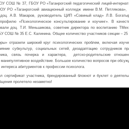
 СОШ № 37, ГБОУ РО «Таганрогский педагогический лицей-интернат»
ПОУ РО «Таганрогский авиационный колледж имени В.М. Петлякова»
доц. А.В. Макаров, руководитель ЦИП «Совиный клад» Л.В. Богатыр
профилю «Психологическое консультирование и коучинг». В качеств
вали доц. Т.И. Меньшикова, советник директора по воспитанию ТМехК
У СОШ № 35 Е.С. Калинина. Общее количество участников секции – 25 
ы» отразили широкий круг психологических проблем, включая изуч
ияние субкультур, социальных сетей, дезадаптацию сотрудников пр
ника, связь почерка и характера, детско-родительские отношен
 манипулятивное воздействие. Большое количество вопросов при обсу
 интереса абитуриентов к профессии психолога.
л сертификат участника, брендированный блокнот и буклет о деятель
бщения пролетело незаметно!