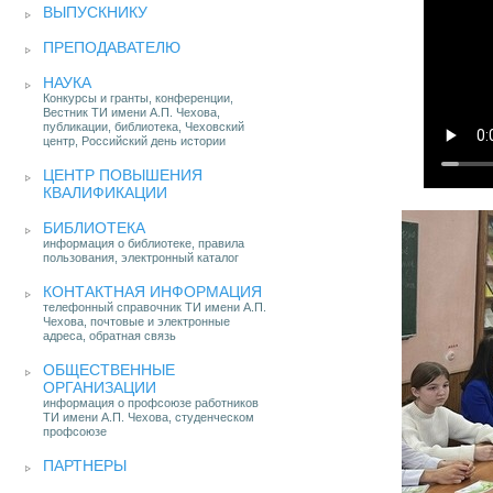
ВЫПУСКНИКУ
ПРЕПОДАВАТЕЛЮ
НАУКА
Конкурсы и гранты, конференции,
Вестник ТИ имени А.П. Чехова,
публикации, библиотека, Чеховский
центр, Российский день истории
ЦЕНТР ПОВЫШЕНИЯ
КВАЛИФИКАЦИИ
БИБЛИОТЕКА
информация о библиотеке, правила
пользования, электронный каталог
КОНТАКТНАЯ ИНФОРМАЦИЯ
телефонный справочник ТИ имени А.П.
Чехова, почтовые и электронные
адреса, обратная связь
ОБЩЕСТВЕННЫЕ
ОРГАНИЗАЦИИ
информация о профсоюзе работников
ТИ имени А.П. Чехова, студенческом
профсоюзе
ПАРТНЕРЫ