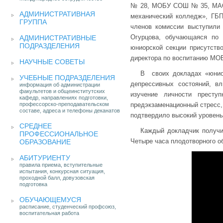
№ 28, МОБУ СОШ № 35, МАОУ
АДМИНИСТРАТИВНАЯ
механический колледж», ГБ
ГРУППА
членов комиссии выступили 
Огурцова, обучающаяся по 
АДМИНИСТРАТИВНЫЕ
ПОДРАЗДЕЛЕНИЯ
юниорской секции присутство
директора по воспитанию МОБ
НАУЧНЫЕ СОВЕТЫ
В своих докладах «юниор
УЧЕБНЫЕ ПОДРАЗДЕЛЕНИЯ
депрессивных состояний, вл
информация об администрации
факультетов и общеинститутских
изучение личности преступ
кафедр, направлениях подготовки,
профессорско-преподавательском
предэкзаменационный стресс,
составе, адреса и телефоны деканатов
подтвердило высокий уровень
СРЕДНЕЕ
Каждый докладчик получи
ПРОФЕССИОНАЛЬНОЕ
Четыре часа плодотворного о
ОБРАЗОВАНИЕ
АБИТУРИЕНТУ
правила приема, вступительные
испытания, конкурсная ситуация,
проходной балл, довузовская
подготовка
ОБУЧАЮЩЕМУСЯ
расписание, студенческий профсоюз,
воспитательная работа