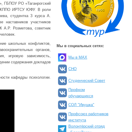
, ГБПОУ РО «Таганрогский
, КППО ИРТСУ ЮФУ. В роли
ева, студентка 3 курса А.
е наставников участников
 А.Р. Розметова, советник
человек.
ение школьных конфликтов,
Мы в социальных сетях:
авоохранительных органов,
ия, игровую зависимость,
Мы в MAX
ждении содержания докладов
СНО
ности кафедры психологии.
Студенческий Совет
Профком
обучающихся
СОЛ "Ивушка"
Профсоюз работников
института
Волонтёрский отряд