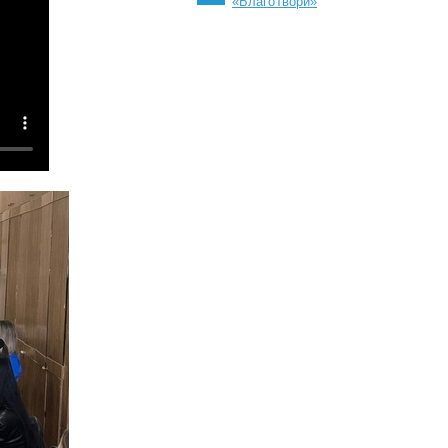
«БлагоТвори»