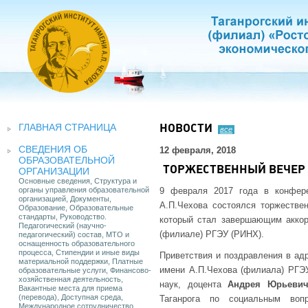
ГЛАВНАЯ СТРАНИЦА
НОВОСТИ
все
СВЕДЕНИЯ ОБ
12 февраля, 2018
ОБРАЗОВАТЕЛЬНОЙ
ТОРЖЕСТВЕННЫЙ ВЕЧЕР 
ОРГАНИЗАЦИИ
Основные сведения, Структура и
органы управления образовательной
9 февраля 2017 года в конфере
организацией, Документы,
А.П.Чехова состоялся торжестве
Образование, Образовательные
стандарты, Руководство.
который стал завершающим аккор
Педагогический (научно-
(филиале) РГЭУ (РИНХ).
педагогический) состав, МТО и
оснащенность образовательного
процесса, Стипендии и иные виды
Приветствия и поздравления в адр
материальной поддержки, Платные
имени А.П.Чехова (филиала) РГЭУ
образовательные услуги, Финансово-
хозяйственная деятельность,
наук, доцента
Андрея Юрьевич
Вакантные места для приема
(перевода), Доступная среда,
Таганрога по социальным воп
Международное сотрудничество