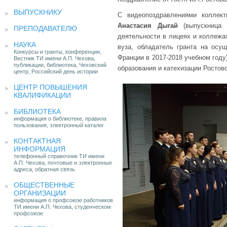
ВЫПУСКНИКУ
С видеопоздравлениями коллек
Анастасия Дыгай
(выпускница 
ПРЕПОДАВАТЕЛЮ
деятельности в лицеях и коллежа
НАУКА
вуза, обладатель гранта на осу
Конкурсы и гранты, конференции,
Франции в 2017-2018 учебном году
Вестник ТИ имени А.П. Чехова,
публикации, библиотека, Чеховский
образования и катехизации Ростовс
центр, Российский день истории
ЦЕНТР ПОВЫШЕНИЯ
КВАЛИФИКАЦИИ
БИБЛИОТЕКА
информация о библиотеке, правила
пользования, электронный каталог
КОНТАКТНАЯ
ИНФОРМАЦИЯ
телефонный справочник ТИ имени
А.П. Чехова, почтовые и электронные
адреса, обратная связь
ОБЩЕСТВЕННЫЕ
ОРГАНИЗАЦИИ
информация о профсоюзе работников
ТИ имени А.П. Чехова, студенческом
профсоюзе