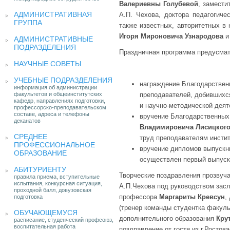
Валериевны Голубевой
, замести
АДМИНИСТРАТИВНАЯ
А.П. Чехова, доктора педагогич
ГРУППА
также известных, авторитетных 
Игоря Мироновича Узнародова
АДМИНИСТРАТИВНЫЕ
ПОДРАЗДЕЛЕНИЯ
Праздничная программа предусмат
НАУЧНЫЕ СОВЕТЫ
УЧЕБНЫЕ ПОДРАЗДЕЛЕНИЯ
награждение Благодарстве
информация об администрации
факультетов и общеинститутских
преподавателей, добившихся
кафедр, направлениях подготовки,
и научно-методической деят
профессорско-преподавательском
составе, адреса и телефоны
вручение Благодарственных
деканатов
Владимировича Лисицког
СРЕДНЕЕ
труд преподавателям инстит
ПРОФЕССИОНАЛЬНОЕ
вручение дипломов выпускн
ОБРАЗОВАНИЕ
осуществлен первый выпуск
АБИТУРИЕНТУ
Творческие поздравления прозвуч
правила приема, вступительные
испытания, конкурсная ситуация,
А.П.Чехова под руководством зас
проходной балл, довузовская
профессора
Маргариты Кревсун
,
подготовка
(тренер команды студентка факуль
ОБУЧАЮЩЕМУСЯ
дополнительного образования
Кру
расписание, студенческий профсоюз,
воспитательная работа
поздравление от гостя из г.Ростов