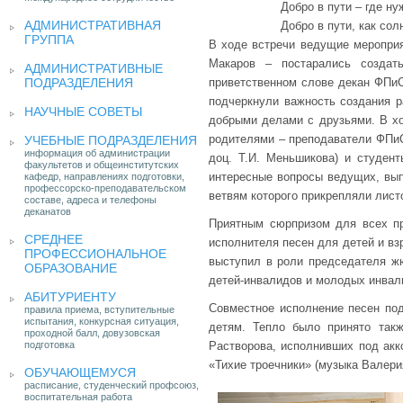
Добро в пути – где ну
АДМИНИСТРАТИВНАЯ
Добро в пути, как сол
ГРУППА
В ходе встречи ведущие мероприя
Макаров – постарались создат
АДМИНИСТРАТИВНЫЕ
ПОДРАЗДЕЛЕНИЯ
приветственном слове декан ФПи
подчеркнули важность создания 
НАУЧНЫЕ СОВЕТЫ
добрыми делами с друзьями. В х
родителями – преподаватели ФПиСП
УЧЕБНЫЕ ПОДРАЗДЕЛЕНИЯ
информация об администрации
доц. Т.И. Меньшикова) и студен
факультетов и общеинститутских
интересные вопросы ведущих, вып
кафедр, направлениях подготовки,
профессорско-преподавательском
ветвям которого прикрепляли лист
составе, адреса и телефоны
деканатов
Приятным сюрпризом для всех п
СРЕДНЕЕ
исполнителя песен для детей и вз
ПРОФЕССИОНАЛЬНОЕ
выступил в роли председателя жю
ОБРАЗОВАНИЕ
детей-инвалидов и молодых инвали
АБИТУРИЕНТУ
Совместное исполнение песен под
правила приема, вступительные
испытания, конкурсная ситуация,
детям. Тепло было принято так
проходной балл, довузовская
подготовка
Растворова, исполнивших под акк
«Тихие троечники» (музыка Валери
ОБУЧАЮЩЕМУСЯ
расписание, студенческий профсоюз,
воспитательная работа