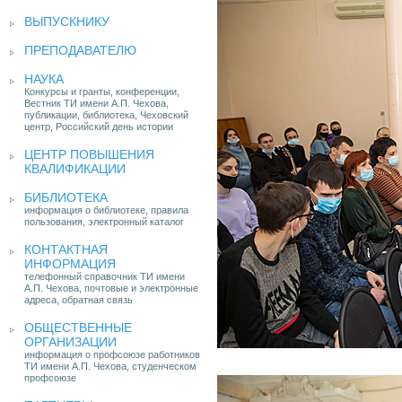
ВЫПУСКНИКУ
ПРЕПОДАВАТЕЛЮ
НАУКА
Конкурсы и гранты, конференции,
Вестник ТИ имени А.П. Чехова,
публикации, библиотека, Чеховский
центр, Российский день истории
ЦЕНТР ПОВЫШЕНИЯ
КВАЛИФИКАЦИИ
БИБЛИОТЕКА
информация о библиотеке, правила
пользования, электронный каталог
КОНТАКТНАЯ
ИНФОРМАЦИЯ
телефонный справочник ТИ имени
А.П. Чехова, почтовые и электронные
адреса, обратная связь
ОБЩЕСТВЕННЫЕ
ОРГАНИЗАЦИИ
информация о профсоюзе работников
ТИ имени А.П. Чехова, студенческом
профсоюзе