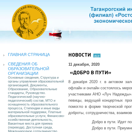
ГЛАВНАЯ СТРАНИЦА
НОВОСТИ
все
СВЕДЕНИЯ ОБ
11 декабря, 2020
ОБРАЗОВАТЕЛЬНОЙ
«ДОБРО В ПУТИ»
ОРГАНИЗАЦИИ
Основные сведения, Структура и
органы управления образовательной
8 декабря 2020 г. в актовом за
организацией, Документы,
офлайн и онлайн состоялось мероп
Образование, Образовательные
стандарты, Руководство.
участниками АНО «Луч Надежды». 
Педагогический (научно-
певицы, ведущей концертных прог
педагогический) состав, МТО и
оснащенность образовательного
помогло в форме творческой про
процесса, Стипендии и иные виды
материальной поддержки, Платные
доброты, сотрудничества, взаимо
образовательные услуги, Финансово-
хозяйственная деятельность,
Добро в пути. Идет по
Вакантные места для приема
(перевода), Доступная среда,
Добро в пути. Приумн
Международное сотрудничество