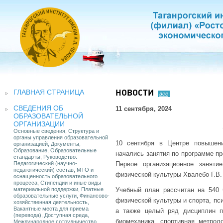
ГЛАВНАЯ СТРАНИЦА
НОВОСТИ
все
СВЕДЕНИЯ ОБ
11 сентября, 2024
ОБРАЗОВАТЕЛЬНОЙ
ОРГАНИЗАЦИИ
Основные сведения, Структура и
органы управления образовательной
10 сентября в Центре повышени
организацией, Документы,
Образование, Образовательные
начались занятия по программе пр
стандарты, Руководство.
Педагогический (научно-
Первое организационное занят
педагогический) состав, МТО и
физической культуры Хвалебо Г.В.
оснащенность образовательного
процесса, Стипендии и иные виды
материальной поддержки, Платные
Учебный план рассчитан на 540 
образовательные услуги, Финансово-
физической культуры и спорта, пс
хозяйственная деятельность,
Вакантные места для приема
а также целый ряд дисциплин п
(перевода), Доступная среда,
биомеханика, спортивная метрол
Международное сотрудничество