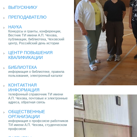
ВЫПУСКНИКУ
ПРЕПОДАВАТЕЛЮ
НАУКА
Конкурсы и гранты, конференции,
Вестник ТИ имени А.П. Чехова,
публикации, библиотека, Чеховский
центр, Российский день истории
ЦЕНТР ПОВЫШЕНИЯ
КВАЛИФИКАЦИИ
БИБЛИОТЕКА
информация о библиотеке, правила
пользования, электронный каталог
КОНТАКТНАЯ
ИНФОРМАЦИЯ
телефонный справочник ТИ имени
А.П. Чехова, почтовые и электронные
адреса, обратная связь
ОБЩЕСТВЕННЫЕ
ОРГАНИЗАЦИИ
информация о профсоюзе работников
ТИ имени А.П. Чехова, студенческом
профсоюзе